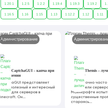
1.20.1
1.2.5
1.2.2
1.19.4
1.19.3
1.19.2
1.
1.16.5
1.16
1.15
1.13
1.12.2
1.12
1.11
Администрирование
Администрирован
лагин CaptchaGUI – капча при
Плагин Themis – лу
одключении
античит
aptchaGUI представляет
Достаточно часто
обой полезный и интересный
создатели серверо
лагин для серверов в
Майнкрафте испы
inecraft. Он...
существенные про
стараясь...