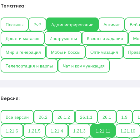
анелями — чтобы вы могли сосредоточиться на развитии ко
Тематика:
Плагины
PvP
Администрирование
Античит
Веб-
Донат и магазин
Инструменты
Квесты и задания
Ме
Мир и генерация
Мобы и боссы
Оптимизация
Права
Телепортация и варпы
Чат и коммуникация
Версия:
Все версии
26.2
26.1.2
26.1.1
26.1
1.9
1
1.21.6
1.21.5
1.21.4
1.21.3
1.21.11
1.21.10