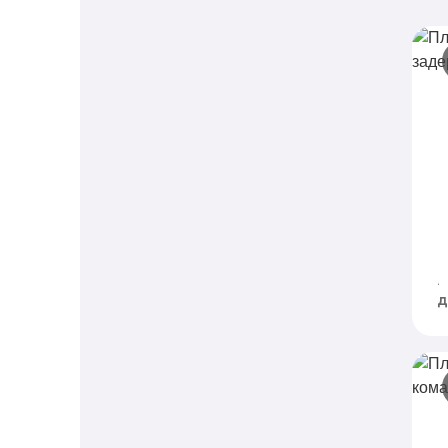
П
з
A
п
и
д