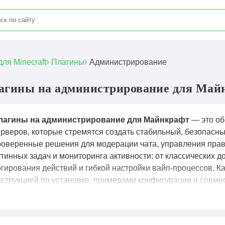
для Minecraft
Плагины
Администрирование
агины на администрирование для Майн
лагины на администрирование для Майнкрафт
— это об
ерверов, которые стремятся создать стабильный, безопасны
роверенные решения для модерации чата, управления прав
утинных задач и мониторинга активности: от классических 
огирования действий и гибкой настройки вайп-процессов. 
нструкцией по установке, примерами конфигурации и совмес
urpur), что позволяет даже новичкам быстро внедрить нужн
роизводительности. Мы регулярно обновляем коллекцию, до
также публикуем гайды по тонкой настройке прав доступа, 