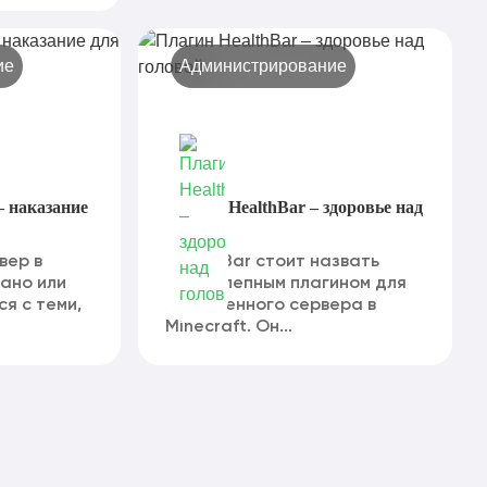
ие
Администрирование
 наказание
Плагин HealthBar – здоровье над
головой
вер в
HealthBar стоит назвать
рано или
великолепным плагином для
я с теми,
собственного сервера в
Minecraft. Он...