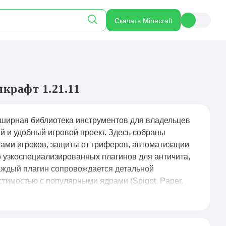
Скачать Minecraft
крафт 1.21.11
ширная библиотека инструментов для владельцев
й и удобный игровой проект. Здесь собраны
ами игроков, защиты от гриферов, автоматизации
до узкоспециализированных плагинов для античита,
Каждый плагин сопровождается детальной
тимостью с популярными ядрами (Spigot, Paper,
ые функции без риска конфликтов или падения
бавляя свежие сборки под актуальные версии игры,
созданию кастомных команд и интеграции с веб-