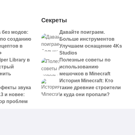
Секреты
 без модов:
Давайте поиграем.
 по созданию
Больше инструментов
ецептов в
Улучшаем оснащение 4Ks
+
Studios
per Library в
Полезные советы по
ыстрый
использованию
анить
мешочков в Minecraft
История Minecraft: Кто
ефекты звука
такие древние строители
13 и новее:
и куда они пропали?
ор проблем