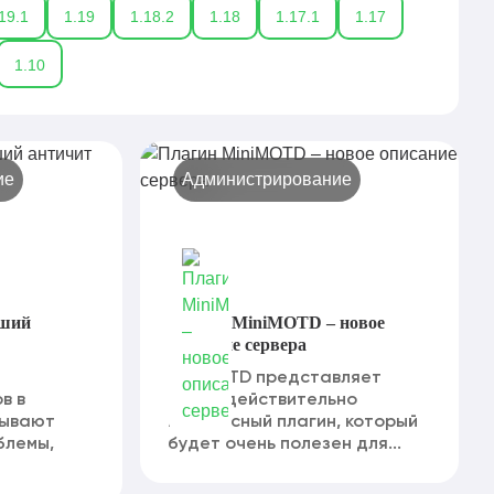
19.1
1.19
1.18.2
1.18
1.17.1
1.17
1.10
ие
Администрирование
чший
Плагин MiniMOTD – новое
описание сервера
MiniMOTD представляет
в в
собой действительно
тывают
интересный плагин, который
блемы,
будет очень полезен для...