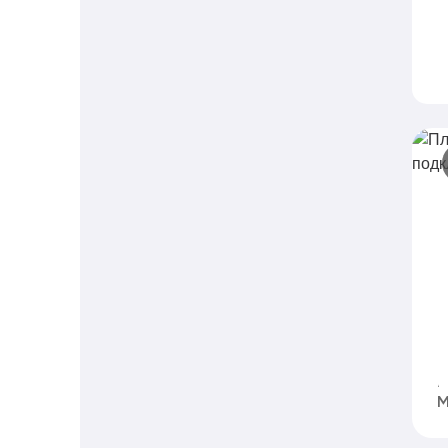
П
п
C
с
п
M