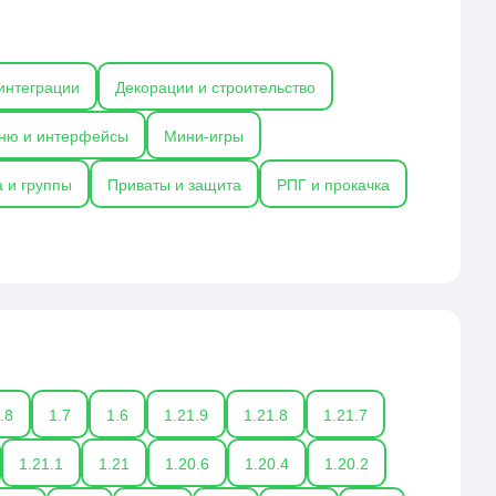
мьюнити, а не на техническом обслуживании.
интеграции
Декорации и строительство
ню и интерфейсы
Мини-игры
 и группы
Приваты и защита
РПГ и прокачка
.8
1.7
1.6
1.21.9
1.21.8
1.21.7
1.21.1
1.21
1.20.6
1.20.4
1.20.2