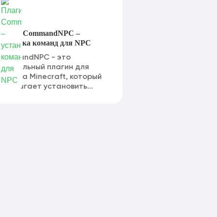
лагин CommandNPC –
становка команд для NPC
ommandNPC - это
пециальный плагин для
ервера Minecraft, который
редлагает установить...