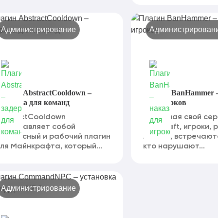
Администрирование
Администрирован
лагин AbstractCooldown –
Плагин BanHammer –
адержка для команд
для игроков
bstractCooldown
Создавая свой сер
редставляет собой
Minecraft, игроки, 
нтересный и рабочий плагин
поздно, встречаютс
ля Майнкрафта, который...
кто нарушают...
Администрирование