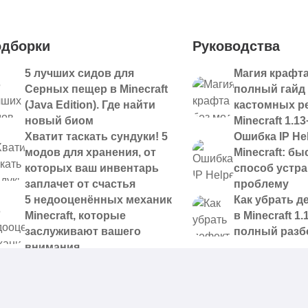
дборки
Руководства
5 лучших сидов для
Магия крафта
Серных пещер в Minecraft
полный гайд
(Java Edition). Где найти
кастомных р
новый биом
Minecraft 1.13
Хватит таскать сундуки! 5
Ошибка IP Hel
модов для хранения, от
Minecraft: б
которых ваш инвентарь
способ устр
заплачет от счастья
проблему
5 недооценённых механик
Как убрать д
Minecraft, которые
в Minecraft 1.
заслуживают вашего
полный разб
внимания