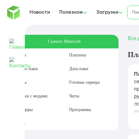
Новости
Полезное
Загрузки
Все 
Скачать Minecraft
Пл
Моды
Плагины
Ресурс-паки
Дата-паки
П
с
Карты
Готовые сервера
п
Сборки с модами
Читы
р
л
Шейдеры
Программы
и
P
Сиды
п
а 