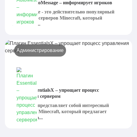
Плагин AutoMessage – информирует игроков
AutoMessage - это действительно популярный
плагин для серверов Minecraft, который
предлагает...
Администрирование
Плагин EssentialsX – упрощает процесс
управления сервером
EssentialsX представляет собой интересный
плагин для Minecraft, который предлагает
добавить на...