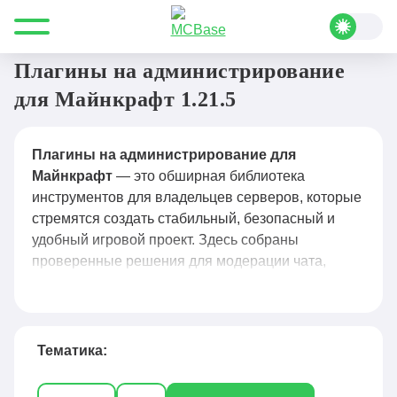
Все для Minecraft
Плагины
Администрирование
Плагины на администрирование
для Майнкрафт 1.21.5
Плагины на администрирование для
Майнкрафт
— это обширная библиотека
инструментов для владельцев серверов, которые
стремятся создать стабильный, безопасный и
удобный игровой проект. Здесь собраны
проверенные решения для модерации чата,
управления правами игроков, защиты от
гриферов, автоматизации рутинных задач и
мониторинга активности: от классических до
узкоспециализированных плагинов для античита,
Тематика:
логирования действий и гибкой настройки вайп-
процессов. Каждый плагин сопровождается