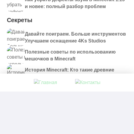
и новее: полный разбор проблем
Секреты
Давайте поиграем. Больше инструментов
Улучшаем оснащение 4Ks Studios
Полезные советы по использованию
мешочков в Minecraft
История Minecraft: Кто такие древние
строители и куда они пропали?
© 2021 - 2026. Все материалы, размещенные на
сайте и доступные для скачивания, предоставляются
в ознакомительных целях.
Политика в отношении обработки персональных
данных
|
Правообладателям
|
Контакты