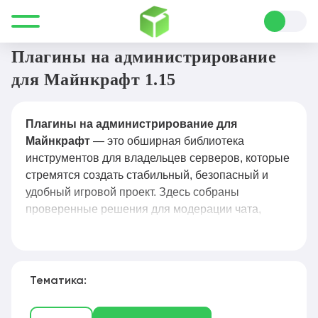
Все для Minecraft
Плагины
Администрирование
Плагины на администрирование
для Майнкрафт 1.15
Плагины на администрирование для
Майнкрафт
— это обширная библиотека
инструментов для владельцев серверов, которые
стремятся создать стабильный, безопасный и
удобный игровой проект. Здесь собраны
проверенные решения для модерации чата,
управления правами игроков, защиты от
гриферов, автоматизации рутинных задач и
мониторинга активности: от классических до
узкоспециализированных плагинов для античита,
Тематика:
логирования действий и гибкой настройки вайп-
процессов. Каждый плагин сопровождается