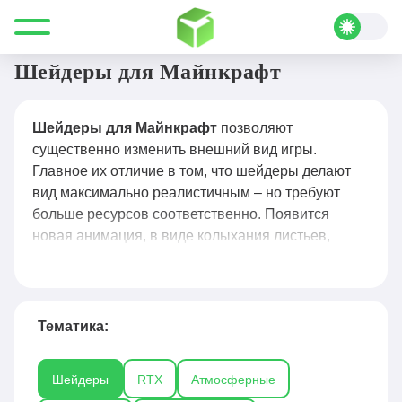
Все для Minecraft
Шейдеры
Шейдеры для Майнкрафт
Шейдеры для Майнкрафт
позволяют
существенно изменить внешний вид игры.
Главное их отличие в том, что шейдеры делают
вид максимально реалистичным – но требуют
больше ресурсов соответственно. Появится
новая анимация, в виде колыхания листьев,
также освещение, и новые оттенки. Они могут
сделать достаточно реалистичную тень, или же
воду. Не все ПК смогут взаимодействовать с
действительно «тяжёлыми» шейдерами, это стоит
Тематика:
проверять индивидуально. На нашем сайте
представлено их огромное количество на
Шейдеры
RTX
Атмосферные
абсолютно разные версии игры – вы обязательно