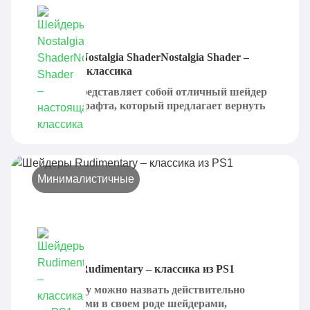
Шейдеры Nostalgia ShaderNostalgia Shader –
настоящая классика
Nostalgia представляет собой отличный шейдер
для Майнкрафта, который предлагает вернуть
игре...
Минималистичные
Шейдеры Rudimentary – классика из PS1
Rudimentary можно назвать действительно
уникальными в своем роде шейдерами,