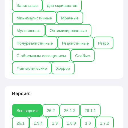
найдете то, что Вам понравится!
Ванильные
Для скриншотов
Минималистичные
Мрачные
Мультяшные
Оптимизированные
Полуреалистичные
Реалистичные
Ретро
С объемным освещением
Слабые
Фантастические
Хоррор
Версия:
Все версии
26.2
26.1.2
26.1.1
26.1
1.9.4
1.9
1.8.9
1.8
1.7.2