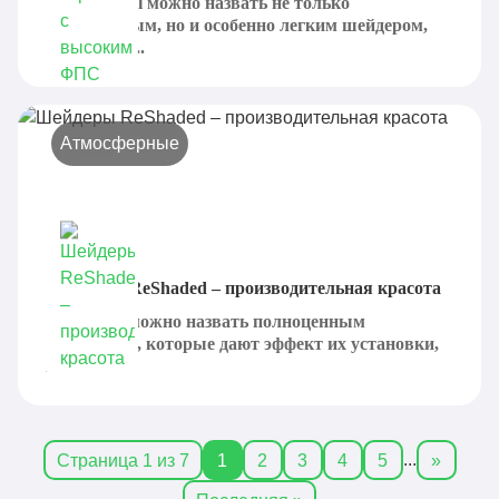
RenderPearl можно назвать не только
современным, но и особенно легким шейдером,
что можно...
Атмосферные
Шейдеры ReShaded – производительная красота
ReShaded можно назвать полноценным
шейдерами, которые дают эффект их установки,
но без...
...
Страница 1 из 7
1
2
3
4
5
»