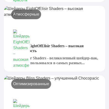
Атмосферные
Шейдеры EightOfElisir Shaders – высокая
атмосферность
EightOfElisir Shaders - великолепный шейдер-пак,
который использовался в самых разных...
Оптимизированные