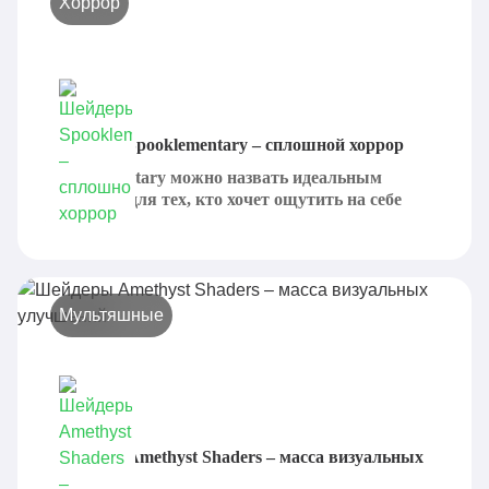
Хоррор
Шейдеры Spooklementary – сплошной хоррор
Spooklementary можно назвать идеальным
шейдером для тех, кто хочет ощутить на себе
тематику...
Мультяшные
Шейдеры Amethyst Shaders – масса визуальных
улучшений