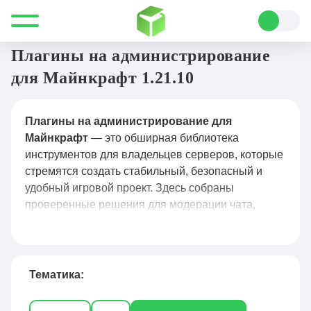
Все для Minecraft
Плагины
Администрирование
Плагины на администрирование
для Майнкрафт 1.21.10
Плагины на администрирование для
Майнкрафт
— это обширная библиотека
инструментов для владельцев серверов, которые
стремятся создать стабильный, безопасный и
удобный игровой проект. Здесь собраны
проверенные решения для модерации чата,
управления правами игроков, защиты от
гриферов, автоматизации рутинных задач и
мониторинга активности: от классических до
узкоспециализированных плагинов для античита,
Тематика:
логирования действий и гибкой настройки вайп-
процессов. Каждый плагин сопровождается