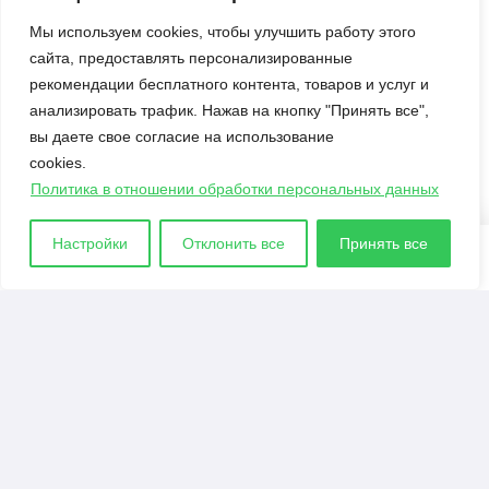
Секреты
Мы используем cookies, чтобы улучшить работу этого
сайта, предоставлять персонализированные
Давайте поиграем. Больше инструментов
рекомендации бесплатного контента, товаров и услуг и
Улучшаем оснащение 4Ks Studios
анализировать трафик. Нажав на кнопку "Принять все",
вы даете свое согласие на использование
Полезные советы по использованию
cookies.
мешочков в Minecraft
Политика в отношении обработки персональных данных
История Minecraft: Кто такие древние
строители и куда они пропали?
Настройки
Отклонить все
Принять все
© 2021 - 2026. Все материалы, размещенные на
сайте и доступные для скачивания, предоставляются
в ознакомительных целях.
Политика в отношении обработки персональных
данных
|
Правообладателям
|
Контакты