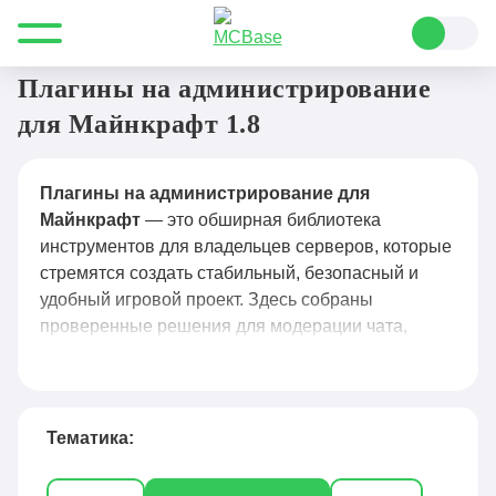
Все для Minecraft
Плагины
Администрирование
Плагины на администрирование
для Майнкрафт 1.8
Плагины на администрирование для
Майнкрафт
— это обширная библиотека
инструментов для владельцев серверов, которые
стремятся создать стабильный, безопасный и
удобный игровой проект. Здесь собраны
проверенные решения для модерации чата,
управления правами игроков, защиты от
гриферов, автоматизации рутинных задач и
мониторинга активности: от классических до
узкоспециализированных плагинов для античита,
Тематика:
логирования действий и гибкой настройки вайп-
процессов. Каждый плагин сопровождается