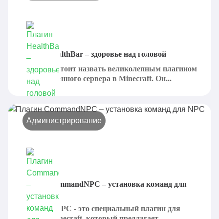
Плагин HealthBar – здоровье над головой
HealthBar стоит назвать великолепным плагином
для собственного сервера в Minecraft. Он...
Администрирование
Плагин CommandNPC – установка команд для
NPC
CommandNPC - это специальный плагин для
сервера Minecraft, который предлагает