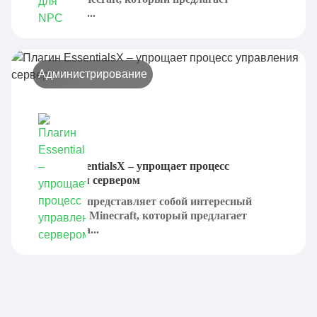
установить...
Администрирование
Плагин EssentialsX – упрощает процесс
управления сервером
EssentialsX представляет собой интересный
плагин для Minecraft, который предлагает
добавить на...