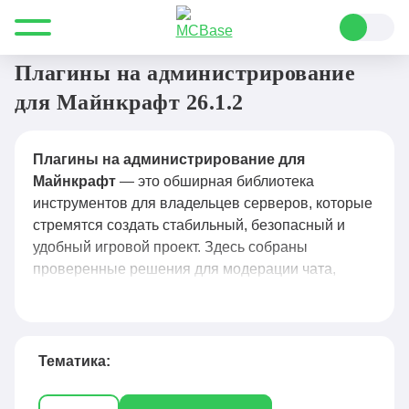
Все для Minecraft
Плагины
Администрирование
Плагины на администрирование
для Майнкрафт 26.1.2
Плагины на администрирование для
Майнкрафт
— это обширная библиотека
инструментов для владельцев серверов, которые
стремятся создать стабильный, безопасный и
удобный игровой проект. Здесь собраны
проверенные решения для модерации чата,
управления правами игроков, защиты от
гриферов, автоматизации рутинных задач и
мониторинга активности: от классических до
узкоспециализированных плагинов для античита,
Тематика:
логирования действий и гибкой настройки вайп-
процессов. Каждый плагин сопровождается