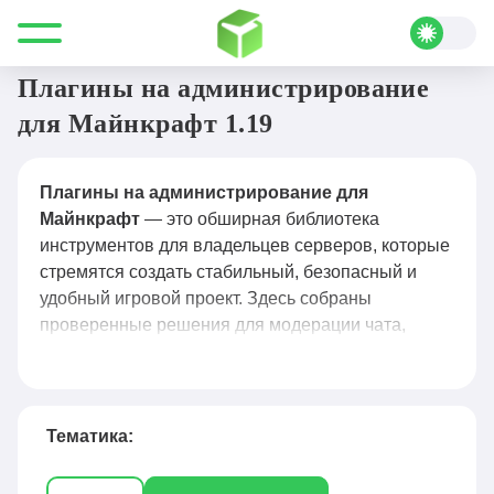
Все для Minecraft
Плагины
Администрирование
Плагины на администрирование
для Майнкрафт 1.19
Плагины на администрирование для
Майнкрафт
— это обширная библиотека
инструментов для владельцев серверов, которые
стремятся создать стабильный, безопасный и
удобный игровой проект. Здесь собраны
проверенные решения для модерации чата,
управления правами игроков, защиты от
гриферов, автоматизации рутинных задач и
мониторинга активности: от классических до
узкоспециализированных плагинов для античита,
Тематика:
логирования действий и гибкой настройки вайп-
процессов. Каждый плагин сопровождается