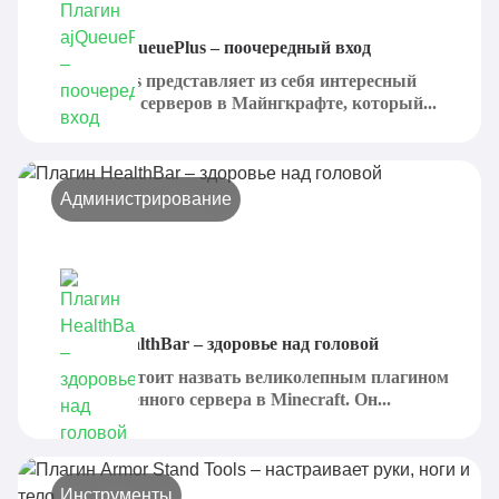
Плагин ajQueuePlus – поочередный вход
ajQueuePlus представляет из себя интересный
плагин для серверов в Майнгкрафте, который...
Администрирование
Плагин HealthBar – здоровье над головой
HealthBar стоит назвать великолепным плагином
для собственного сервера в Minecraft. Он...
Инструменты