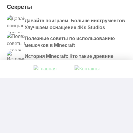
Секреты
Давайте поиграем. Больше инструментов
Улучшаем оснащение 4Ks Studios
Полезные советы по использованию
мешочков в Minecraft
История Minecraft: Кто такие древние
строители и куда они пропали?
© 2021 - 2026. Все материалы, размещенные на
сайте и доступные для скачивания, предоставляются
в ознакомительных целях.
Политика в отношении обработки персональных
данных
|
Правообладателям
|
Контакты