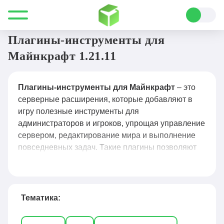
Все для Minecraft
Плагины
Инструменты
Плагины-инструменты для
Майнкрафт 1.21.11
Плагины-инструменты для Майнкрафт
– это
серверные расширения, которые добавляют в
игру полезные инструменты для
администраторов и игроков, упрощая управление
сервером, редактирование мира и выполнение
повседневных задач. Такие плагины позволяют
быстро телепортироваться, создавать и удалять
объекты, редактировать большие участки мира,
управлять инвентарём, настраивать приваты и
привилегии, а также автоматизировать рутинные
Тематика:
действия. Популярные решения — WorldEdit для
массового редактирования блоков, WorldGuard