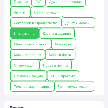
Плагины
PvP
Администрирование
для защиты территорий, EssentialsX для
расширенных команд и инструментов, а также
Античит
Веб-интеграции
CoreProtect для отслеживания изменений и
восстановления мира. Плагины-инструменты
Декорации и строительство
Донат и магазин
значительно повышают удобство и
эффективность работы на сервере, особенно для
Инструменты
Квесты и задания
администраторов и строителей.
Меню и интерфейсы
Мини-игры
Мир и генерация
Мобы и боссы
Оптимизация
Права и группы
Приваты и защита
РПГ и прокачка
Телепортация и варпы
Чат и коммуникация
Версия: