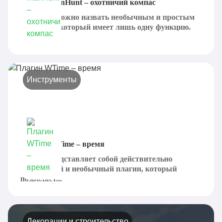
Плагин ManHunt – охотничий компас
ManHunt можно назвать необычным и простым
плагином, который имеет лишь одну функцию.
Он...
Инструменты
Плагин WTime – время
WTime представляет собой действительно
интересный и необычный плагин, который
позволяет...
Декорации и строительство