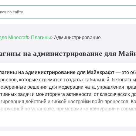
для Minecraft
Плагины
Администрирование
агины на администрирование для Майн
лагины на администрирование для Майнкрафт
— это об
ерверов, которые стремятся создать стабильный, безопасны
роверенные решения для модерации чата, управления прав
утинных задач и мониторинга активности: от классических 
огирования действий и гибкой настройки вайп-процессов. 
нструкцией по установке, примерами конфигурации и совмес
urpur), что позволяет даже новичкам быстро внедрить нужн
роизводительности. Мы регулярно обновляем коллекцию, до
также публикуем гайды по тонкой настройке прав доступа, 