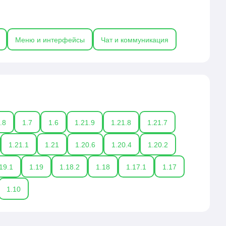
мьюнити, а не на техническом обслуживании.
Меню и интерфейсы
Чат и коммуникация
.8
1.7
1.6
1.21.9
1.21.8
1.21.7
1.21.1
1.21
1.20.6
1.20.4
1.20.2
19.1
1.19
1.18.2
1.18
1.17.1
1.17
1.10