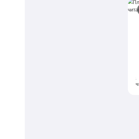
П
с
N
д
э
ч