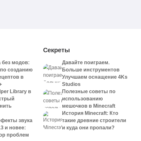
Секреты
 без модов:
Давайте поиграем.
 по созданию
Больше инструментов
ецептов в
Улучшаем оснащение 4Ks
+
Studios
per Library в
Полезные советы по
ыстрый
использованию
анить
мешочков в Minecraft
История Minecraft: Кто
ефекты звука
такие древние строители
13 и новее:
и куда они пропали?
ор проблем