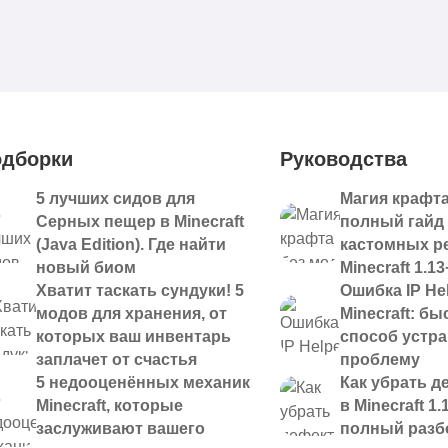
дборки
Руководства
5 лучших сидов для
Магия крафта
Серных пещер в Minecraft
полный гайд
(Java Edition). Где найти
кастомных р
новый биом
Minecraft 1.13
Хватит таскать сундуки! 5
Ошибка IP Hel
модов для хранения, от
Minecraft: б
которых ваш инвентарь
способ устр
заплачет от счастья
проблему
5 недооценённых механик
Как убрать д
Minecraft, которые
в Minecraft 1.
заслуживают вашего
полный разб