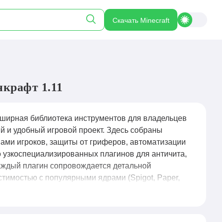
Скачать Minecraft
крафт 1.11
ширная библиотека инструментов для владельцев
й и удобный игровой проект. Здесь собраны
ами игроков, защиты от гриферов, автоматизации
до узкоспециализированных плагинов для античита,
Каждый плагин сопровождается детальной
тимостью с популярными ядрами (Spigot, Paper,
ые функции без риска конфликтов или падения
бавляя свежие сборки под актуальные версии игры,
созданию кастомных команд и интеграции с веб-