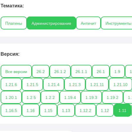
анелями — чтобы вы могли сосредоточиться на развитии ко
Тематика:
Плагины
Администрирование
Античит
Инструменты
Версия:
Все версии
26.2
26.1.2
26.1.1
26.1
1.9
1
1.21.6
1.21.5
1.21.4
1.21.3
1.21.11
1.21.10
1.20.1
1.2.5
1.2.2
1.19.4
1.19.3
1.19.2
1.
1.16.5
1.16
1.15
1.13
1.12.2
1.12
1.11