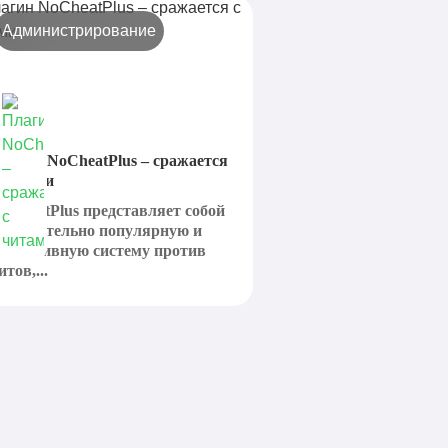
Администрирование
лагин NoCheatPlus – сражается
 читами
oCheatPlus представляет собой
ействительно популярную и
ффективную систему против
итов,...