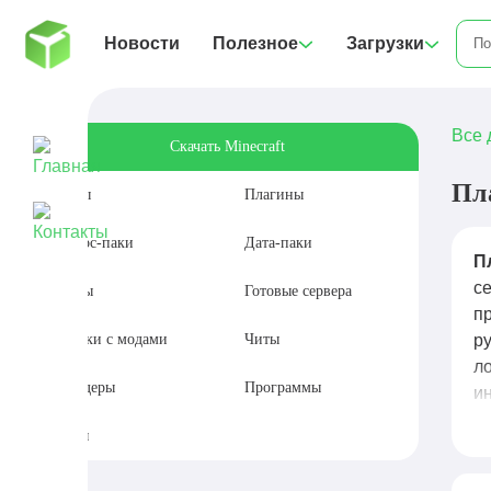
Новости
Полезное
Загрузки
Все 
Скачать Minecraft
Пл
Моды
Плагины
Ресурс-паки
Дата-паки
П
с
Карты
Готовые сервера
п
Сборки с модами
Читы
р
л
Шейдеры
Программы
и
P
Сиды
п
а 