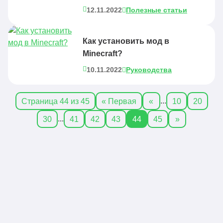
12.11.2022
Полезные статьи
Как установить мод в
Minecraft?
10.11.2022
Руководства
...
Страница 44 из 45
« Первая
«
10
20
...
30
41
42
43
44
45
»