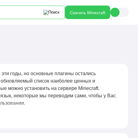
Скачать Minecraft
 эти годы, но основные плагины остались
о обновляемый список наиболее ценных и
е можно установить на сервере Minecraft.
язык, некоторые мы переводим сами, чтобы у Вас
ользовании.
 которые работают на стороне сервера и позволяют
 изменения клиента игры. Плагины используются
ков, настройки телепортаций, приватов, мини-игр,