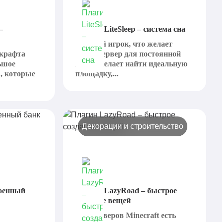
–
Плагин LiteSleep – система сна
Каждый игрок, что желает
нкрафта
найти сервер для постоянной
ьшое
игры, желает найти идеальную
, которые
площадку,...
Декорации и строительство
роенный
Плагин LazyRoad – быстрое
создание вещей
Для серверов Minecraft есть