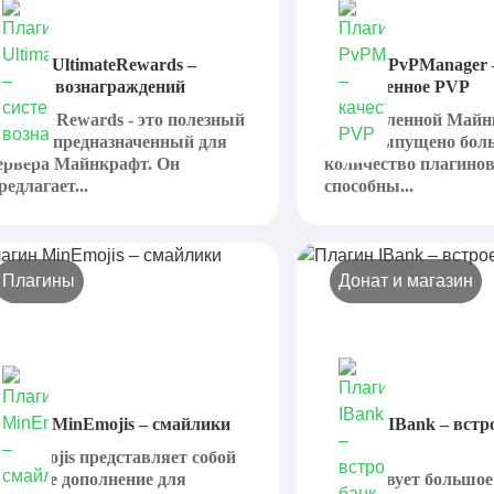
лагин UltimateRewards –
Плагин PvPManager 
истема вознаграждений
качественное PVP
ltimate Rewards - это полезный
Для вселенной Май
лагин, предназначенный для
было выпущено бол
ервера Майнкрафт. Он
количество плагинов
редлагает...
способны...
Плагины
Донат и магазин
лагин MinEmojis – смайлики
Плагин IBank – вст
банк
iniEmojis представляет собой
олезное дополнение для
Существует большое