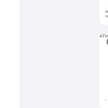
Э
п
и
т
П
в
F
п
и
о