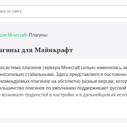
для Minecraft
Плагины
агины для Майнкрафт
осистема плагинов сервера Minecraft сильно изменилась за
тносительно стабильными. Здесь представляется постоянн
екомендуемых плагинов на абсолютно разные версии, которы
ольшинство плагинов по умолчанию поддерживают русский 
е возникало трудностей в настройке и в дальнейшем их исп
лагины для Майнкрафт
— это файлы, написанные на Java,
асширять его функционал, добавляя новые возможности без
я создания экономических систем, управления правами игро