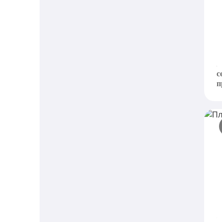
П
с
U
п
с
п
П
M
п