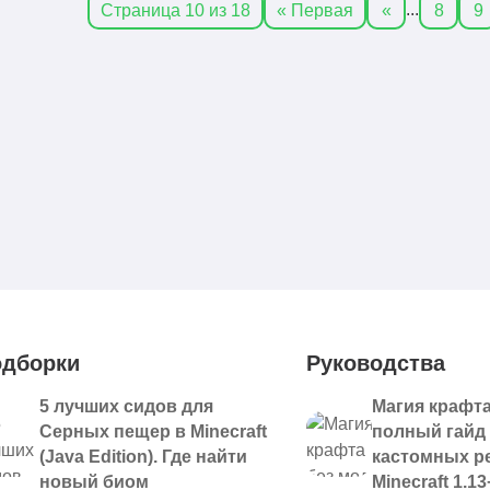
...
Страница 10 из 18
« Первая
«
8
9
дборки
Руководства
5 лучших сидов для
Магия крафта
Серных пещер в Minecraft
полный гайд
(Java Edition). Где найти
кастомных р
новый биом
Minecraft 1.13