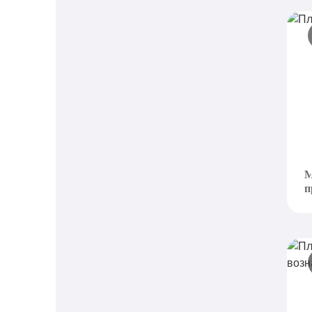
П
S
п
М
п