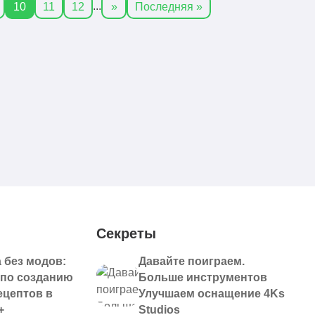
...
10
11
12
»
Последняя »
Секреты
 без модов:
Давайте поиграем.
 по созданию
Больше инструментов
ецептов в
Улучшаем оснащение 4Ks
+
Studios