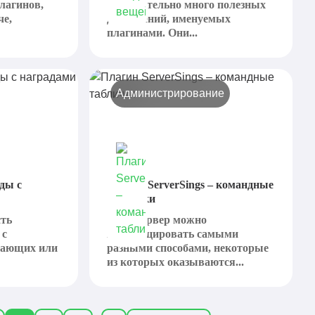
лагинов,
действительно много полезных
че,
дополнений, именуемых
плагинами. Они...
Администрирование
оды с
Плагин ServerSings – командные
таблички
сть
Свой сервер можно
 с
модифицировать самыми
нающих или
разными способами, некоторые
из которых оказываются...