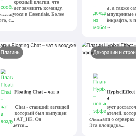
то интересный плагин, что
редлагает заменить команду,
Плагины, а также с
меющуюся в Essentials. Более
моды, выпущенные 
ого, с...
для Майнкрафта, в 
очередь...
Плагины
Декорации и строи
лагин Floating Chat – чат в
Плагин HypixelEffect
оздухе
эффекты
loating Chat - ставший легендой
Существует достато
лагин, который был выпущен
пользователей, кото
гроком AT_HE. Он
слышали о серверах 
казывается...
Эта площадка...