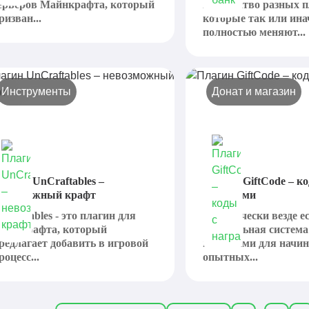
ерверов Майнкрафта, который
количество разных п
ризван...
которые так или ина
полностью меняют...
Инструменты
Донат и магазин
лагин UnCraftables –
Плагин GiftCode – к
евозможный крафт
наградами
ncraftables - это плагин для
Практически везде е
айнкрафта, который
специальная система
редлагает добавить в игровой
наградами для начи
роцесс...
опытных...