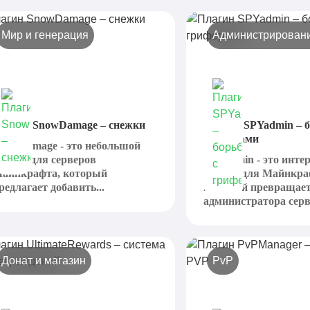
Мир и генерация
Администрирован
лагин SnowDamage – снежки
Плагин SPYadmin – б
гриферами
nowDamage - это небольшой
лагин для серверов
SpyAdmin - это инте
айнкрафта, который
плагин для Майнкра
редлагает добавить...
который превращае
администратора серве
Донат и магазин
PvP