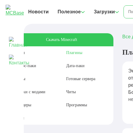
Новости
Полезное
Загрузки
Все 
Скачать Minecraft
Пл
Моды
Плагины
Ресурс-паки
Дата-паки
Эк
о
Карты
Готовые сервера
р
Сборки с модами
Читы
Б
н
Шейдеры
Программы
П
Сиды
р
дл