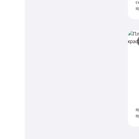
с
п
П
н
U
М
п
п