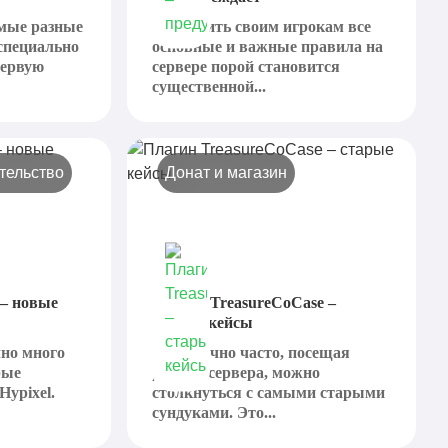
амые разные
Объяснить своим игрокам все
специально
основные и важные правила на
первую
сервере порой становится
существенной...
тельство
Донат и магазин
 – новые
Плагин TreasureCoCase –
старые кейсы
чно много
Достаточно часто, посещая
рые
разные сервера, можно
Hypixel.
столкнуться с самыми старыми
сундуками. Это...