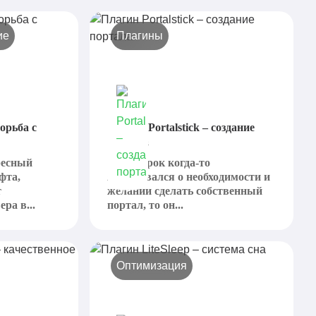
ие
Плагины
орьба с
Плагин Portalstick – создание
портала
ресный
Если игрок когда-то
фта,
задумывался о необходимости и
т
желании сделать собственный
ра в...
портал, то он...
Оптимизация