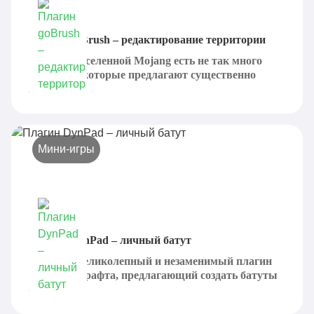
Плагин goBrush – редактирование территории
В рамках вселенной Mojang есть не так много
плагинов, которые предлагают существенно
изменить...
Мини-игры
Плагин DynPad – личный батут
DynPad - великолепный и незаменимый плагин
для Майнкрафта, предлагающий создать батуты
с...