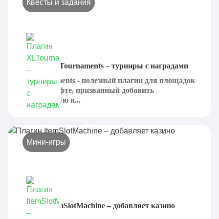
Квесты и задания
Плагин XLTournaments – турниры с наградами
XLTournaments - полезный плагин для площадок
в Майнкрафте, призванный добавить
продуманную и...
Мини-игры
Плагин ItemSlotMachine – добавляет казино