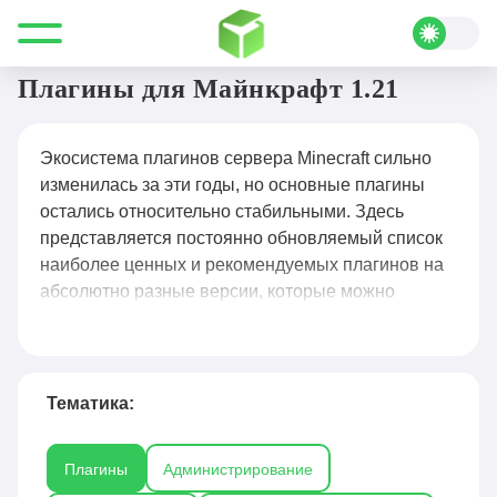
Все для Minecraft
Плагины
Плагины для Майнкрафт 1.21
Экосистема плагинов сервера Minecraft сильно
изменилась за эти годы, но основные плагины
остались относительно стабильными. Здесь
представляется постоянно обновляемый список
наиболее ценных и рекомендуемых плагинов на
абсолютно разные версии, которые можно
установить на сервере Minecraft. Большинство
плагинов по умолчанию поддерживают русский
язык, некоторые мы переводим сами, чтобы у Вас
не возникало трудностей в настройке и в
Тематика:
дальнейшем их использовании.
Плагины
Администрирование
Плагины для Майнкрафт
— это файлы,