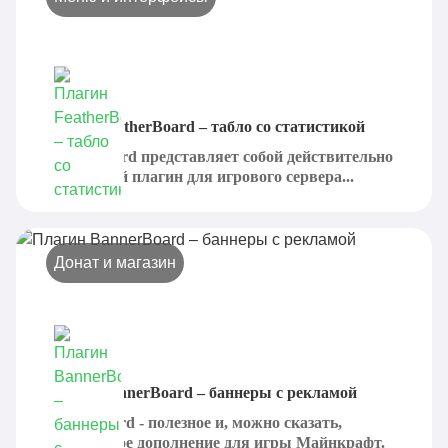
Плагин FeatherBoard – табло со статистикой
FeatherBoard представляет собой действительно
интересный плагин для игрового сервера...
Донат и магазин
Плагин BannerBoard – баннеры с рекламой
BannerBoard - полезное и, можно сказать,
незаменимое дополнение для игры Майнкрафт.