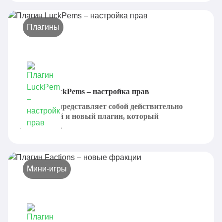
Плагины
Плагин LuckPems – настройка прав
LuckPems представляет собой действительно
интересный и новый плагин, который
позволяет...
Мини-игры