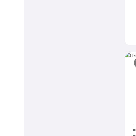
П
п
L
д
н
п