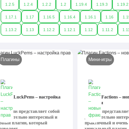
1.2.5
1.2.4
1.2.2
1.2
1.19.4
1.19.3
1.19.2
1.17.1
1.17
1.16.5
1.16.4
1.16.1
1.16
1.1
1.13.2
1.13
1.12.2
1.12.1
1.12
1.11.2
1.1
Плагины
Мини-игры
лагин LuckPems – настройка
Плагин Factions – н
рав
фракции
uckPems представляет собой
Factions представляе
ействительно интересный и
действительно интер
овый плагин, который
практичный и очень
озволяет...
уникальный плагин,.