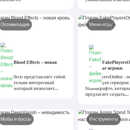
Оптимизация
Мини-игры
лагин Blood Effects – новая
Плагин FakePlayersOn
ровь
фейковые игроки
lood Effects представляет собой
FakePlayersOnline - 
ействительно интересный
плагин для серверов
лагин, который позволяет...
Майнкрафте, котор
предлагает создать...
Мобы и боссы
Инструменты