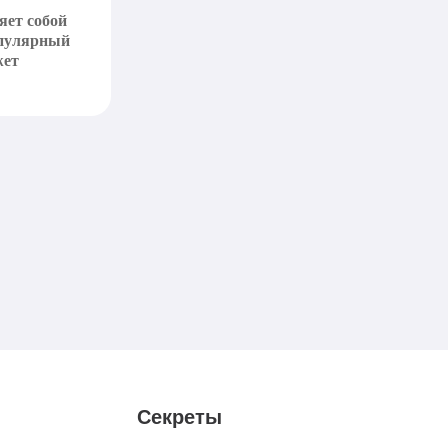
яет собой
опулярный
жет
Секреты