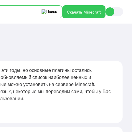
Скачать Minecraft
 эти годы, но основные плагины остались
о обновляемый список наиболее ценных и
е можно установить на сервере Minecraft.
язык, некоторые мы переводим сами, чтобы у Вас
ользовании.
 которые работают на стороне сервера и позволяют
 изменения клиента игры. Плагины используются
ков, настройки телепортаций, приватов, мини-игр,