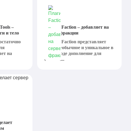
Tools –
Плагин Faction – добавляет на
ги и тело
сервер фракции
достаточно
Плагин Faction представляет
ля
собой необычное и уникальное в
яет на
своем роде дополнение для
сервера...
делает
ым