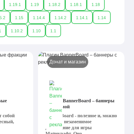
1.19.1
1.19
1.18.2
1.18.1
1.18
5.2
1.15
1.14.4
1.14.2
1.14.1
1.14
1
1.10.2
1.10
1.1
Донат и магазин
овые
Плагин BannerBoard – баннеры
с рекламой
т собой
BannerBoard - полезное и, можно
есный,
сказать, незаменимое
дополнение для игры
..
Майнкрафт. Оно...