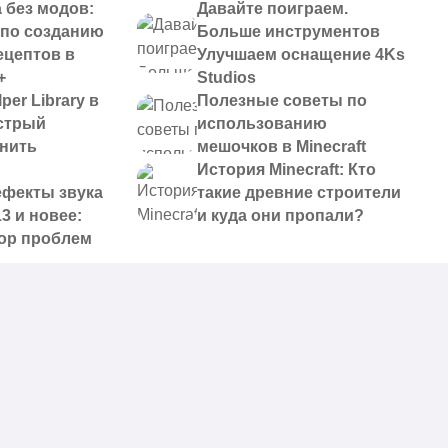
 без модов:
Давайте поиграем.
 по созданию
Больше инструментов
ецептов в
Улучшаем оснащение 4Ks
+
Studios
per Library в
Полезные советы по
ыстрый
использованию
анить
мешочков в Minecraft
История Minecraft: Кто
ефекты звука
такие древние строители
13 и новее:
и куда они пропали?
ор проблем