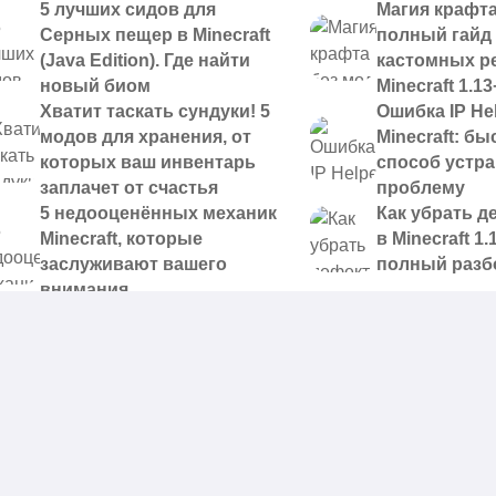
5 лучших сидов для
Магия крафта
Серных пещер в Minecraft
полный гайд
(Java Edition). Где найти
кастомных р
новый биом
Minecraft 1.13
Хватит таскать сундуки! 5
Ошибка IP Hel
модов для хранения, от
Minecraft: б
которых ваш инвентарь
способ устр
заплачет от счастья
проблему
5 недооценённых механик
Как убрать д
Minecraft, которые
в Minecraft 1.
заслуживают вашего
полный разб
внимания
 доступные для скачивания,
|
Правообладателям
|
Контакты