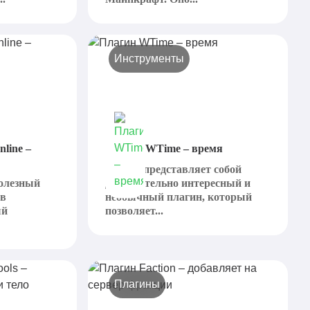
Инструменты
line –
Плагин WTime – время
WTime представляет собой
полезный
действительно интересный и
 в
необычный плагин, который
ый
позволяет...
Плагины