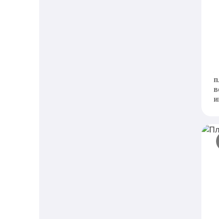
П
н
D
п
в
и
П
п