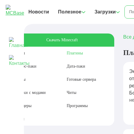
Новости
Полезное
Загрузки
Все 
Скачать Minecraft
Пл
Моды
Плагины
Ресурс-паки
Дата-паки
Эк
о
Карты
Готовые сервера
р
Сборки с модами
Читы
Б
н
Шейдеры
Программы
П
Сиды
р
дл