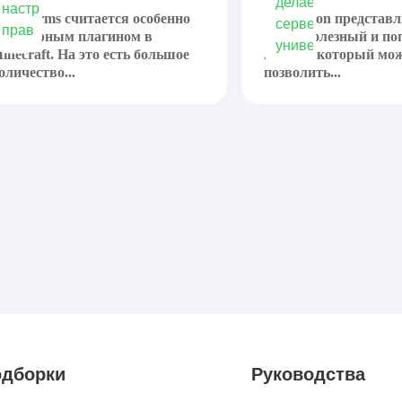
uckPerms считается особенно
ViaVersion представл
опулярным плагином в
очень полезный и п
inecraft. На это есть большое
плагин, который мо
оличество...
позволить...
дборки
Руководства