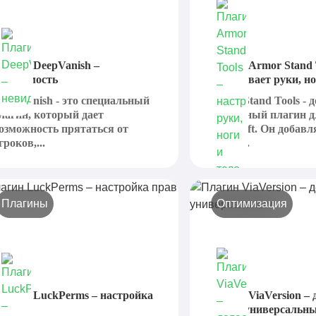
лагин DeepVanish –
Плагин Armor Stand 
евидимость
настраивает руки, но
eep Vanish - это специальный
Armor Stand Tools - 
лагин, который дает
необычный плагин д
озможность прятаться от
Minecraft. Он добавл
гроков,...
сервер...
Плагины
Оптимизация
лагин LuckPerms – настройка
Плагин ViaVersion – 
рав
сервер универсальн