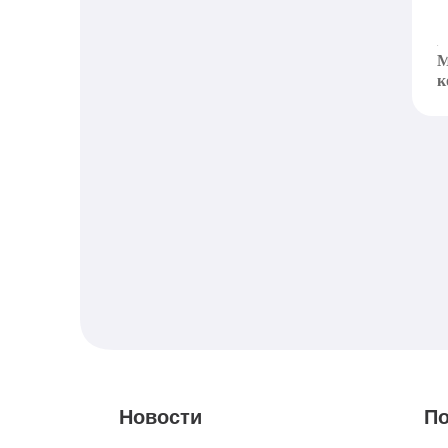
L
п
M
к
Новости
По