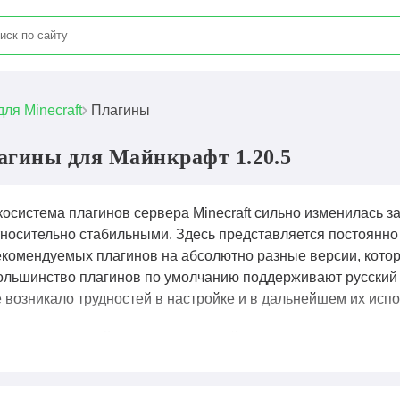
для Minecraft
Плагины
агины для Майнкрафт 1.20.5
осистема плагинов сервера Minecraft сильно изменилась за
тносительно стабильными. Здесь представляется постоянн
екомендуемых плагинов на абсолютно разные версии, которы
ольшинство плагинов по умолчанию поддерживают русский 
е возникало трудностей в настройке и в дальнейшем их исп
лагины для Майнкрафт
— это файлы, написанные на Java,
асширять его функционал, добавляя новые возможности без
я создания экономических систем, управления правами игро