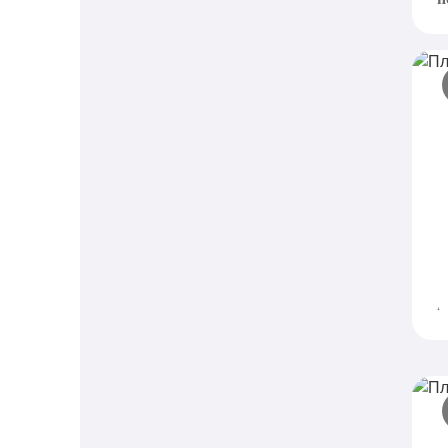
П
к
B
д
п