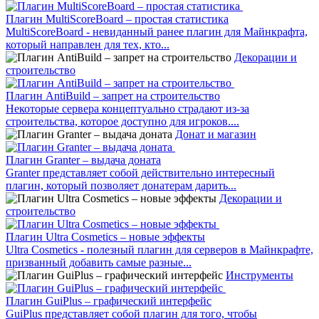
Плагин MultiScoreBoard – простая статистика
MultiScoreBoard - невиданный ранее плагин для Майнкрафта,
который направлен для тех, кто...
Декорации и
строительство
Плагин AntiBuild – запрет на строительство
Некоторые сервера концептуально страдают из-за
строительства, которое доступно для игроков....
Донат и магазин
Плагин Granter – выдача доната
Granter представляет собой действительно интересный
плагин, который позволяет донатерам дарить...
Декорации и
строительство
Плагин Ultra Cosmetics – новые эффекты
Ultra Cosmetics - полезный плагин для серверов в Майнкрафте,
призванный добавить самые разные...
Инструменты
Плагин GuiPlus – графический интерфейс
GuiPlus представляет собой плагин для того, чтобы