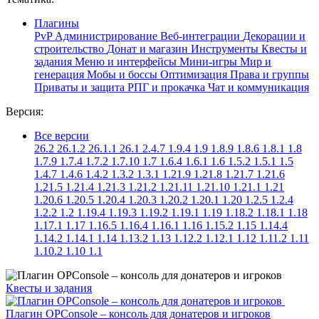
Плагины
PvP
Администрирование
Веб-интеграции
Декорации и
строительство
Донат и магазин
Инструменты
Квесты и
задания
Меню и интерфейсы
Мини-игры
Мир и
генерация
Мобы и боссы
Оптимизация
Права и группы
Приваты и защита
РПГ и прокачка
Чат и коммуникация
Версия:
Все версии
26.2
26.1.2
26.1.1
26.1
2.4.7
1.9.4
1.9
1.8.9
1.8.6
1.8.1
1.8
1.7.9
1.7.4
1.7.2
1.7.10
1.7
1.6.4
1.6.1
1.6
1.5.2
1.5.1
1.5
1.4.7
1.4.6
1.4.2
1.3.2
1.3.1
1.21.9
1.21.8
1.21.7
1.21.6
1.21.5
1.21.4
1.21.3
1.21.2
1.21.11
1.21.10
1.21.1
1.21
1.20.6
1.20.5
1.20.4
1.20.3
1.20.2
1.20.1
1.20
1.2.5
1.2.4
1.2.2
1.2
1.19.4
1.19.3
1.19.2
1.19.1
1.19
1.18.2
1.18.1
1.18
1.17.1
1.17
1.16.5
1.16.4
1.16.1
1.16
1.15.2
1.15
1.14.4
1.14.2
1.14.1
1.14
1.13.2
1.13
1.12.2
1.12.1
1.12
1.11.2
1.11
1.10.2
1.10
1.1
Квесты и задания
Плагин OPConsole – консоль для донатеров и игроков