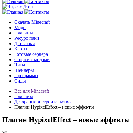
Скачать Minecraft
Моды
Плагины
Ресурс-паки
Дата-паки
Карты
Готовые сервера
Сборки с модами
Читы
Шейдеры
Программы
Сиды
Все для Minecraft
Плагины
Декорации и строительство
Плагин HypixelEffect – новые эффекты
Плагин HypixelEffect – новые эффекты
90