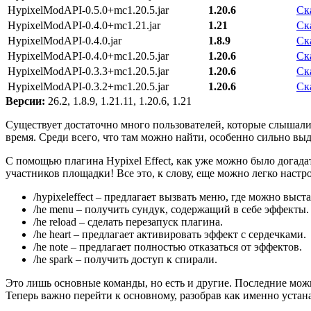
HypixelModAPI-0.5.0+mc1.20.5.jar
1.20.6
Ск
HypixelModAPI-0.4.0+mc1.21.jar
1.21
Ск
HypixelModAPI-0.4.0.jar
1.8.9
Ск
HypixelModAPI-0.4.0+mc1.20.5.jar
1.20.6
Ск
HypixelModAPI-0.3.3+mc1.20.5.jar
1.20.6
Ск
HypixelModAPI-0.3.2+mc1.20.5.jar
1.20.6
Ск
Версии:
26.2, 1.8.9, 1.21.11, 1.20.6, 1.21
Существует достаточно много пользователей, которые слышали 
время. Среди всего, что там можно найти, особенно сильно вы
С помощью плагина Hypixel Effect, как уже можно было догада
участников площадки! Все это, к слову, еще можно легко настр
/hypixeleffect – предлагает вызвать меню, где можно выс
/he menu – получить сундук, содержащий в себе эффекты.
/he reload – сделать перезапуск плагина.
/he heart – предлагает активировать эффект с сердечками.
/he note – предлагает полностью отказаться от эффектов.
/he spark – получить доступ к спирали.
Это лишь основные команды, но есть и другие. Последние можн
Теперь важно перейти к основному, разобрав как именно устана