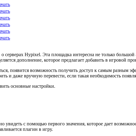
ачать
ачать
ачать
ачать
ачать
ачать
о серверах Hypixel. Эта площадка интересна не только большой
деляется дополнение, которое предлагает добавить в игровой п
ться, появится возможность получить доступ к самым разным эф
оить и даже вручную перевести, если такая необходимость появля
тавить основные настройки.
о увидеть с помощью первого значения, которое дает возможнос
вливается плагин в игру.