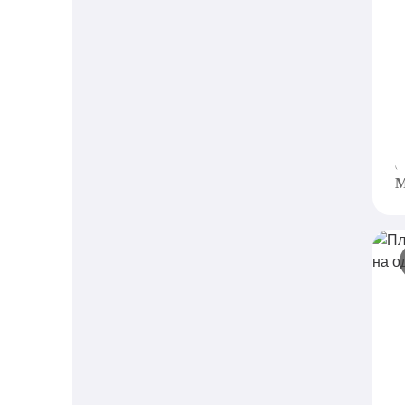
П
г
H
в
с
M
П
м