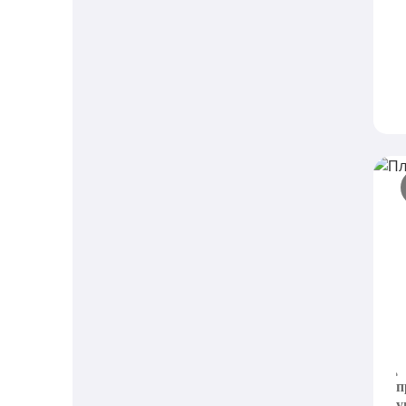
П
ф
F
д
п
у