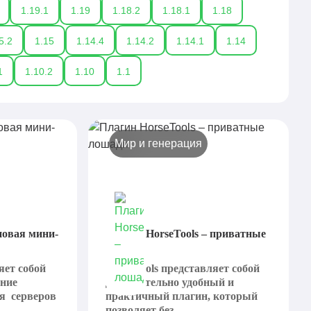
1.19.1
1.19
1.18.2
1.18.1
1.18
5.2
1.15
1.14.4
1.14.2
1.14.1
1.14
1
1.10.2
1.10
1.1
Мир и генерация
новая мини-
Плагин HorseTools – приватные
лошади
яет собой
HorseTools представляет собой
ение
действительно удобный и
ля серверов
практичный плагин, который
позволяет без...