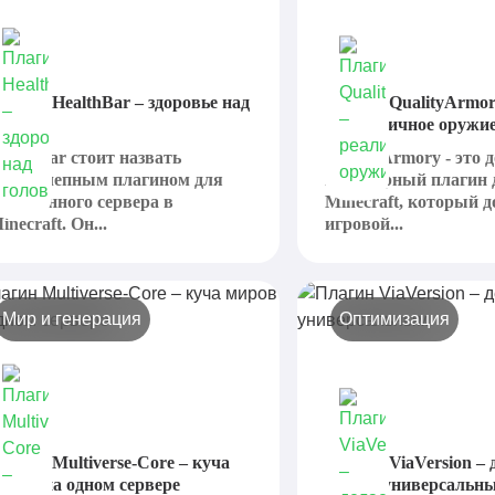
лагин HealthBar – здоровье над
Плагин QualityArmor
оловой
реалистичное оружи
ealthBar стоит назвать
QualityArmory - это 
еликолепным плагином для
популярный плагин 
обственного сервера в
Minecraft, который д
inecraft. Он...
игровой...
Мир и генерация
Оптимизация
лагин Multiverse-Core – куча
Плагин ViaVersion – 
иров на одном сервере
сервер универсальн