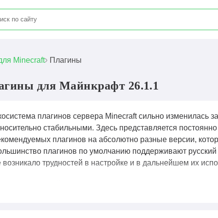
для Minecraft
Плагины
агины для Майнкрафт 26.1.1
осистема плагинов сервера Minecraft сильно изменилась за
тносительно стабильными. Здесь представляется постоянн
екомендуемых плагинов на абсолютно разные версии, которы
ольшинство плагинов по умолчанию поддерживают русский 
е возникало трудностей в настройке и в дальнейшем их исп
лагины для Майнкрафт
— это файлы, написанные на Java,
асширять его функционал, добавляя новые возможности без
я создания экономических систем, управления правами игро