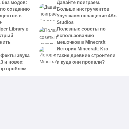
 без модов:
Давайте поиграем.
 по созданию
Больше инструментов
ецептов в
Улучшаем оснащение 4Ks
+
Studios
per Library в
Полезные советы по
ыстрый
использованию
анить
мешочков в Minecraft
История Minecraft: Кто
ефекты звука
такие древние строители
13 и новее:
и куда они пропали?
ор проблем