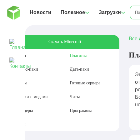
Новости
Полезное
Загрузки
Все 
Скачать Minecraft
Пл
Моды
Плагины
Ресурс-паки
Дата-паки
Эк
о
Карты
Готовые сервера
р
Сборки с модами
Читы
Б
н
Шейдеры
Программы
П
Сиды
р
дл