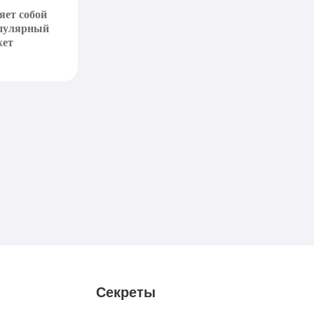
яет собой
опулярный
жет
Секреты