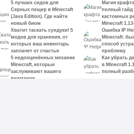
5 лучших сидов для
Магия крафта
Серных пещер в Minecraft
полный гайд
(Java Edition). Где найти
кастомных р
новый биом
Minecraft 1.13
Хватит таскать сундуки! 5
Ошибка IP Hel
модов для хранения, от
Minecraft: б
которых ваш инвентарь
способ устр
заплачет от счастья
проблему
5 недооценённых механик
Как убрать д
Minecraft, которые
в Minecraft 1.
заслуживают вашего
полный разб
внимания
 доступные для скачивания,
|
Правообладателям
|
Контакты