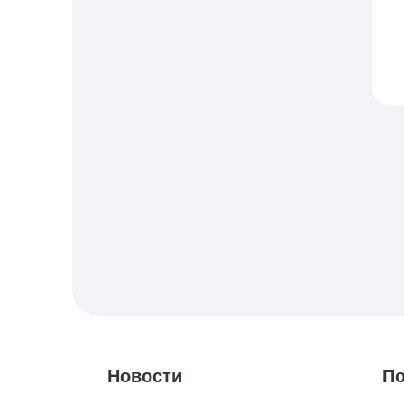
M
с
M
с
Новости
По