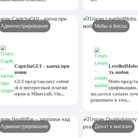
Администрирование
Мобы и боссы
лагин CaptchaGUI – капча при
Плагин LevelledMobs
одключении
сложность мобов
aptchaGUI представляет собой
LevelledMobs предст
олезный и интересный плагин
собой модификацию,
ля серверов в Minecraft. Он...
является самым лу
решением в том...
Администрирование
Донат и магазин