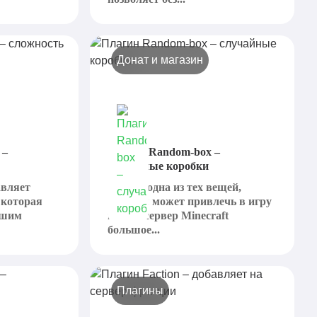
Донат и магазин
 –
Плагин Random-box –
случайные коробки
авляет
Азарт - одна из тех вещей,
 которая
которая может привлечь в игру
чшим
или на сервер Minecraft
большое...
Плагины