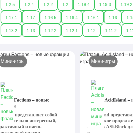
1.2.5
1.2.4
1.2.2
1.2
1.19.4
1.19.3
1.19.2
1.17.1
1.17
1.16.5
1.16.4
1.16.1
1.16
1.1
1.13.2
1.13
1.12.2
1.12.1
1.12
1.11.2
1.1
Мини-игры
Мини-игры
лагин Factions – новые
Плагин AcidIsland – 
ракции
игра
actions представляет собой
AcidIsland представл
ействительно интересный,
логическое продолж
рактичный и очень
плагина ASkBlock д
никальный плагин,...
в...