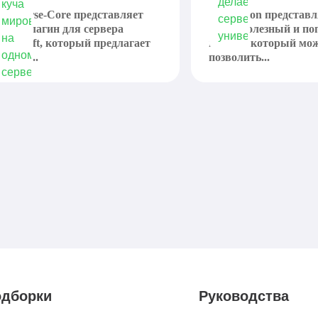
ultiverse-Core представляет
ViaVersion представл
обой плагин для сервера
очень полезный и п
inecraft, который предлагает
плагин, который мо
оздать...
позволить...
дборки
Руководства