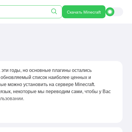
Скачать Minecraft
 эти годы, но основные плагины остались
о обновляемый список наиболее ценных и
е можно установить на сервере Minecraft.
язык, некоторые мы переводим сами, чтобы у Вас
ользовании.
 которые работают на стороне сервера и позволяют
 изменения клиента игры. Плагины используются
ков, настройки телепортаций, приватов, мини-игр,