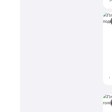
П
п
C
п
д