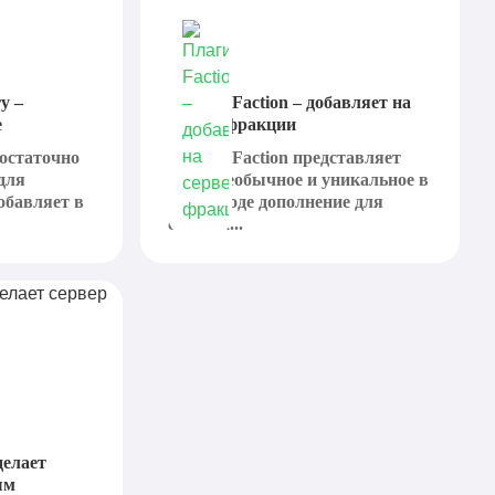
y –
Плагин Faction – добавляет на
е
сервер фракции
достаточно
Плагин Faction представляет
для
собой необычное и уникальное в
обавляет в
своем роде дополнение для
сервера...
делает
ым