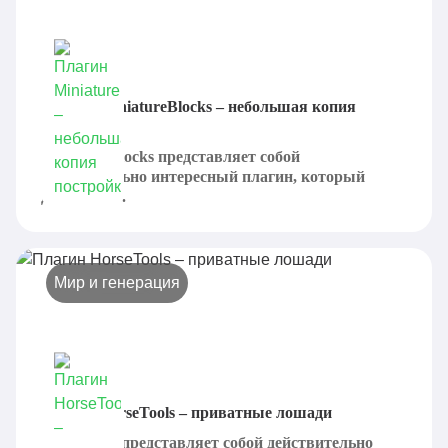
Плагин MiniatureBlocks – небольшая копия
постройки
MiniatureBlocks представляет собой
действительно интересный плагин, который
добавляет...
Мир и генерация
Плагин HorseTools – приватные лошади
HorseTools представляет собой действительно