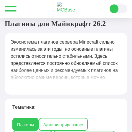
Все для Minecraft
Плагины
Плагины для Майнкрафт 26.2
Экосистема плагинов сервера Minecraft сильно
изменилась за эти годы, но основные плагины
остались относительно стабильными. Здесь
представляется постоянно обновляемый список
наиболее ценных и рекомендуемых плагинов на
абсолютно разные версии, которые можно
установить на сервере Minecraft. Большинство
плагинов по умолчанию поддерживают русский
язык, некоторые мы переводим сами, чтобы у Вас
не возникало трудностей в настройке и в
Тематика:
дальнейшем их использовании.
Плагины
Администрирование
Плагины для Майнкрафт
— это файлы,