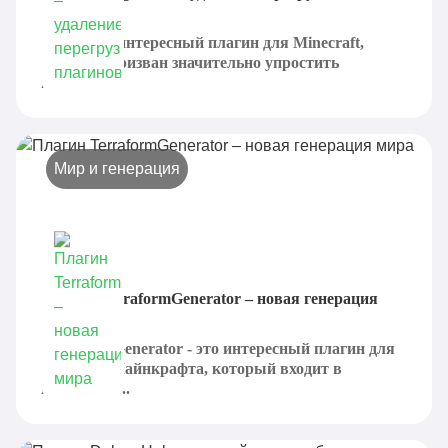
плагинов
PlugMan - интересный плагин для Minecraft,
который призван значительно упростить
процесс...
Мир и генерация
Плагин TerraformGenerator – новая генерация
мира
TerraformGenerator - это интересный плагин для
серверов Майнкрафта, который входит в
категорию...