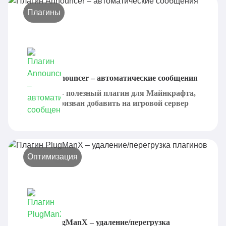
Плагины
Плагин Announcer – автоматические сообщения
Announcer - полезный плагин для Майнкрафта,
который призван добавить на игровой сервер
большое...
Оптимизация
Плагин PlugManX – удаление/перегрузка