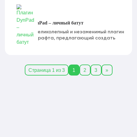
Плагин DynPad – личный батут
DynPad - великолепный и незаменимый плагин
для Майнкрафта, предлагающий создать
батуты с...
Страница 1 из 3
1
2
3
»