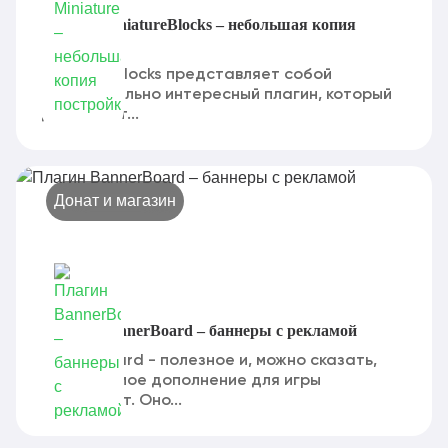
Плагин MiniatureBlocks – небольшая копия
постройки
MiniatureBlocks представляет собой
действительно интересный плагин, который
добавляет...
Донат и магазин
Плагин BannerBoard – баннеры с рекламой
BannerBoard - полезное и, можно сказать,
незаменимое дополнение для игры
Майнкрафт. Оно...