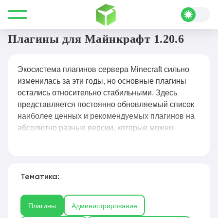
Все для Minecraft
Плагины
Плагины для Майнкрафт 1.20.6
Экосистема плагинов сервера Minecraft сильно
изменилась за эти годы, но основные плагины
остались относительно стабильными. Здесь
представляется постоянно обновляемый список
наиболее ценных и рекомендуемых плагинов на
абсолютно разные версии, которые можно
установить на сервере Minecraft. Большинство
плагинов по умолчанию поддерживают русский
язык, некоторые мы переводим сами, чтобы у Вас
не возникало трудностей в настройке и в
Тематика:
дальнейшем их использовании.
Плагины
Администрирование
Плагины для Майнкрафт
— это файлы,