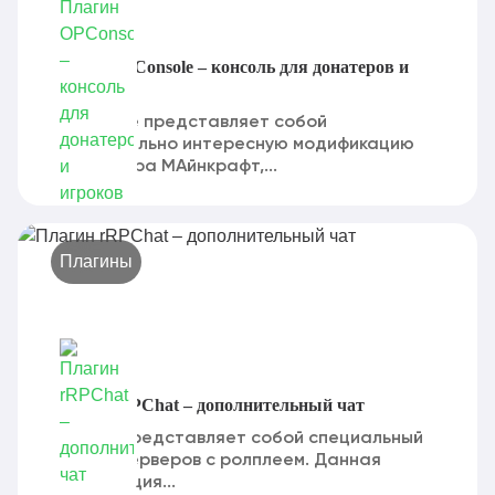
Плагин OPConsole – консоль для донатеров и
игроков
OPConsole представляет собой
действительно интересную модификацию
для сервера МАйнкрафт,...
Плагины
Плагин rRPChat – дополнительный чат
rRPChat представляет собой специальный
чат для серверов с ролплеем. Данная
модификация...