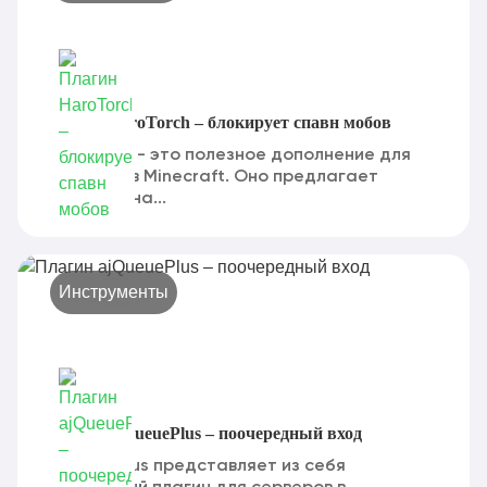
Плагин HaroTorch – блокирует спавн мобов
HaroTorch - это полезное дополнение для
серверов в Minecraft. Оно предлагает
добавить на...
Инструменты
Плагин ajQueuePlus – поочередный вход
ajQueuePlus представляет из себя