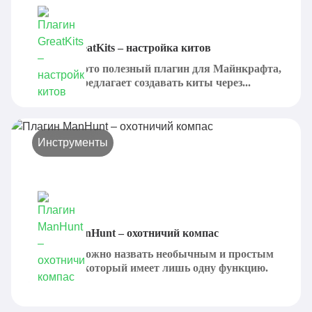
Плагин GreatKits – настройка китов
GreatKits - это полезный плагин для Майнкрафта,
который предлагает создавать киты через...
Инструменты
Плагин ManHunt – охотничий компас
ManHunt можно назвать необычным и простым
плагином, который имеет лишь одну функцию.
Он...