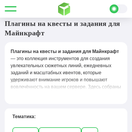
Все для Minecraft
Плагины
Квесты и задания
Плагины на квесты и задания для
Майнкрафт
Плагины на квесты и задания для Майнкрафт
— это коллекция инструментов для создания
увлекательных сюжетных линий, ежедневных
заданий и масштабных ивентов, которые
удерживают внимание игроков и повышают
вовлечённость на вашем сервере. Здесь собраны
решения для настройки цепочек квестов с
ветвящимися диалогами, системы наград за
выполнение задач, интерактивных НПЦ-
персонажей и интеграции с экономиками. Каждый
Тематика:
плагин сопровождается подробной инструкцией
по установке, примерами конфигурации квестов и