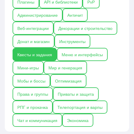
Плагины
API и библиотеки
PvP
совместимостью с ядрами (Spigot, Paper, Purpur),
что позволяет как новичкам, так и опытным
Администрирование
Античит
администраторам быстро создать уникальный
игровой контент без глубоких знаний
Веб-интеграции
Декорации и строительство
программирования.
Донат и магазин
Инструменты
Квесты и задания
Меню и интерфейсы
Мини-игры
Мир и генерация
Мобы и боссы
Оптимизация
Права и группы
Приваты и защита
РПГ и прокачка
Телепортация и варпы
Чат и коммуникация
Экономика