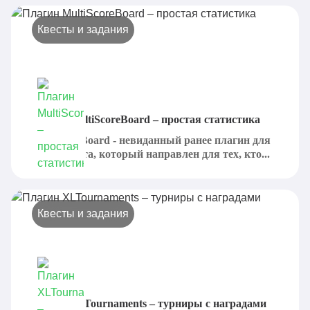
Квесты и задания
Плагин MultiScoreBoard – простая статистика
MultiScoreBoard - невиданный ранее плагин для
Майнкрафта, который направлен для тех, кто...
Квесты и задания
Плагин XLTournaments – турниры с наградами