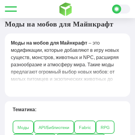
Все для Minecraft
Моды
Мобы
Моды на мобов для Майнкрафт
Моды на мобов для Майнкрафт
– это
модификации, которые добавляют в игру новых
существ, монстров, животных и NPC, расширяя
разнообразие и атмосферу мира. Такие моды
предлагают огромный выбор новых мобов: от
милых питомцев и экзотических животных до
опасных монстров, боссов и фантастических
существ, а также уникальные механики
поведения, приручения и взаимодействия с
игроком. Популярные решения, такие как Mo’
Тематика:
Creatures, Ice and Fire, Lycanites Mobs и Animania,
делают игровой процесс более живым и
Моды
API/Библиотеки
Fabric
RPG
интересным, позволяя создавать зоопарки,