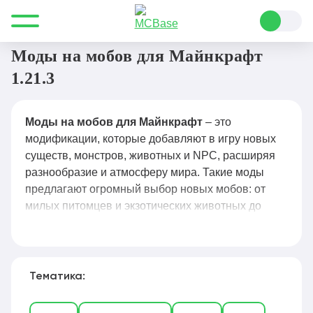
Все для Minecraft
Моды
Мобы
Моды на мобов для Майнкрафт
1.21.3
Моды на мобов для Майнкрафт
– это
модификации, которые добавляют в игру новых
существ, монстров, животных и NPC, расширяя
разнообразие и атмосферу мира. Такие моды
предлагают огромный выбор новых мобов: от
милых питомцев и экзотических животных до
опасных монстров, боссов и фантастических
существ, а также уникальные механики
поведения, приручения и взаимодействия с
игроком. Популярные решения, такие как Mo’
Тематика:
Creatures, Ice and Fire, Lycanites Mobs и Animania,
делают игровой процесс более живым и