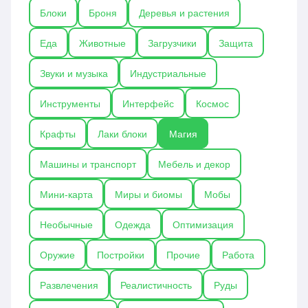
новые биомы, мобы и возможности для крафта,
Блоки
Броня
Деревья и растения
делая мир Майнкрафта ещё более атмосферным
и захватывающим.
Еда
Животные
Загрузчики
Защита
Звуки и музыка
Индустриальные
Инструменты
Интерфейс
Космос
Крафты
Лаки блоки
Магия
Машины и транспорт
Мебель и декор
Мини-карта
Миры и биомы
Мобы
Необычные
Одежда
Оптимизация
Оружие
Постройки
Прочие
Работа
Развлечения
Реалистичность
Руды