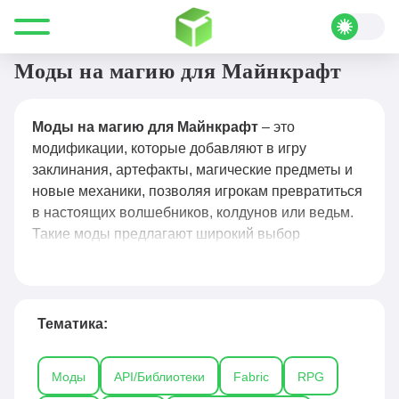
Все для Minecraft
Моды
Магия
Моды на магию для Майнкрафт
Моды на магию для Майнкрафт
– это
модификации, которые добавляют в игру
заклинания, артефакты, магические предметы и
новые механики, позволяя игрокам превратиться
в настоящих волшебников, колдунов или ведьм.
Такие моды предлагают широкий выбор
заклинаний, систему маны, создание зелий,
призыв фамильяров, управление стихиями и
даже ритуалы, что делает игровой процесс
похожим на фэнтезийную RPG. Популярные
Тематика:
решения, такие как Thaumcraft, Ars Magica 2,
Witchery, Botania и Electroblob’s Wizardry,
Моды
API/Библиотеки
Fabric
RPG
добавляют уникальные магические системы,