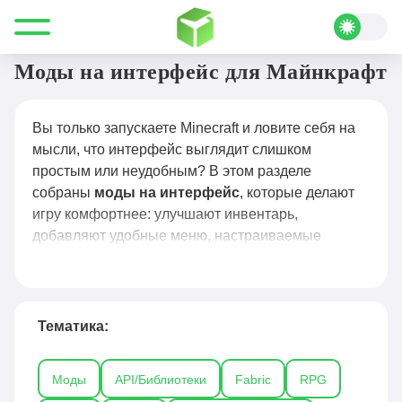
Все для Minecraft
Моды
Интерфейс
Моды на интерфейс для Майнкрафт
Вы только запускаете Minecraft и ловите себя на
мысли, что интерфейс выглядит слишком
простым или неудобным? В этом разделе
собраны
моды на интерфейс
, которые делают
игру комфортнее: улучшают инвентарь,
добавляют удобные меню, настраиваемые
панели, мини-карты, подсказки и нормальное
отображение нужной информации на экране. В
результате вы меньше отвлекаетесь на лишние
клики и быстрее ориентируетесь в происходящем
Тематика:
— будь то строительство, выживание или PvP.
Моды
API/Библиотеки
Fabric
RPG
У нас вы сможете подобрать UI-моды под свой