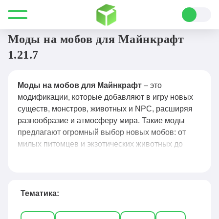
Все для Minecraft
Моды
Мобы
Моды на мобов для Майнкрафт
1.21.7
Моды на мобов для Майнкрафт
– это
модификации, которые добавляют в игру новых
существ, монстров, животных и NPC, расширяя
разнообразие и атмосферу мира. Такие моды
предлагают огромный выбор новых мобов: от
милых питомцев и экзотических животных до
опасных монстров, боссов и фантастических
существ, а также уникальные механики
поведения, приручения и взаимодействия с
игроком. Популярные решения, такие как Mo’
Тематика:
Creatures, Ice and Fire, Lycanites Mobs и Animania,
делают игровой процесс более живым и