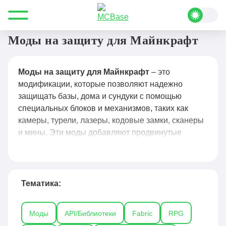
Все для Minecraft
Моды
Защита
Моды на защиту для Майнкрафт
Моды на защиту для Майнкрафт
– это
модификации, которые позволяют надежно
защищать базы, дома и сундуки с помощью
специальных блоков и механизмов, таких как
камеры, турели, лазеры, кодовые замки, сканеры
и мины. Эти моды добавляют продвинутые
системы безопасности, позволяя игрокам
настраивать охрану, блокировать доступ к
ресурсам и защищаться от мобов и других
игроков. Популярные решения, например
Тематика:
SecurityCraft, предлагают широкий функционал:
видеонаблюдение, усиленные двери и сундуки,
Моды
API/Библиотеки
Fabric
RPG
датчики движения, системы аутентификации и