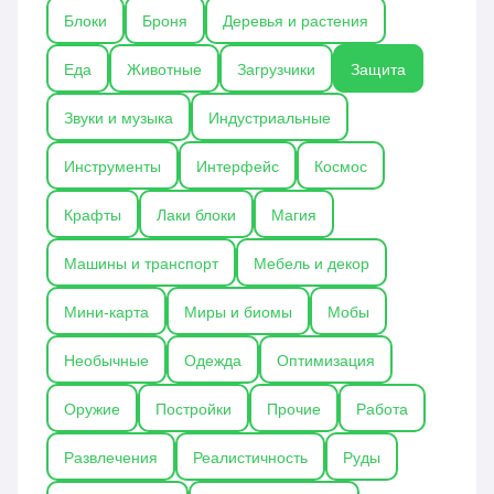
даже дроны для слежения. Такие моды особенно
Блоки
Броня
Деревья и растения
востребованы на серверах и в сборках, где важна
безопасность и контроль над игровыми
Еда
Животные
Загрузчики
Защита
ресурсами.
Звуки и музыка
Индустриальные
Инструменты
Интерфейс
Космос
Крафты
Лаки блоки
Магия
Машины и транспорт
Мебель и декор
Мини-карта
Миры и биомы
Мобы
Необычные
Одежда
Оптимизация
Оружие
Постройки
Прочие
Работа
Развлечения
Реалистичность
Руды