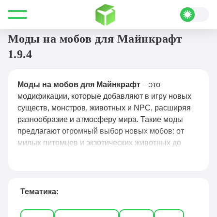
Все для Minecraft
Моды
Мобы
Моды на мобов для Майнкрафт
1.9.4
Моды на мобов для Майнкрафт
– это
модификации, которые добавляют в игру новых
существ, монстров, животных и NPC, расширяя
разнообразие и атмосферу мира. Такие моды
предлагают огромный выбор новых мобов: от
милых питомцев и экзотических животных до
опасных монстров, боссов и фантастических
существ, а также уникальные механики
поведения, приручения и взаимодействия с
игроком. Популярные решения, такие как Mo’
Тематика:
Creatures, Ice and Fire, Lycanites Mobs и Animania,
делают игровой процесс более живым и