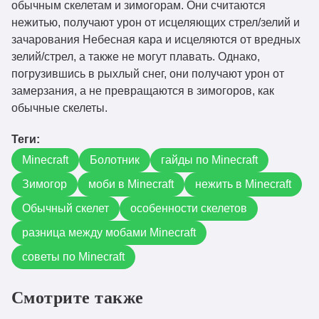
обычным скелетам и зимогорам. Они считаются
нежитью, получают урон от исцеляющих стрел/зелий и
зачарования Небесная кара и исцеляются от вредных
зелий/стрел, а также не могут плавать. Однако,
погрузившись в рыхлый снег, они получают урон от
замерзания, а не превращаются в зимогоров, как
обычные скелеты.
Теги:
Minecraft
Болотник
гайды по Minecraft
Зимогор
моби в Minecraft
нежить в Minecraft
Обычный скелет
особенности скелетов
разница между мобами Minecraft
советы по Minecraft
Смотрите также