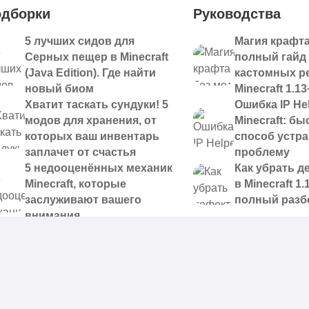
дборки
Руководства
5 лучших сидов для
Магия крафта
Серных пещер в Minecraft
полный гайд
(Java Edition). Где найти
кастомных р
новый биом
Minecraft 1.13
Хватит таскать сундуки! 5
Ошибка IP Hel
модов для хранения, от
Minecraft: б
которых ваш инвентарь
способ устр
заплачет от счастья
проблему
5 недооценённых механик
Как убрать д
Minecraft, которые
в Minecraft 1.
заслуживают вашего
полный разб
внимания
 доступные для скачивания,