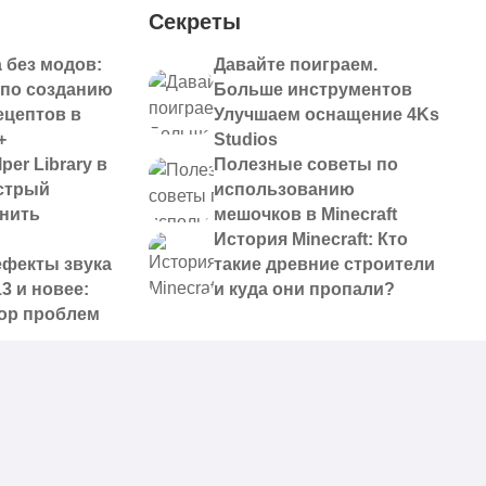
Секреты
 без модов:
Давайте поиграем.
 по созданию
Больше инструментов
ецептов в
Улучшаем оснащение 4Ks
+
Studios
per Library в
Полезные советы по
ыстрый
использованию
анить
мешочков в Minecraft
История Minecraft: Кто
ефекты звука
такие древние строители
13 и новее:
и куда они пропали?
ор проблем