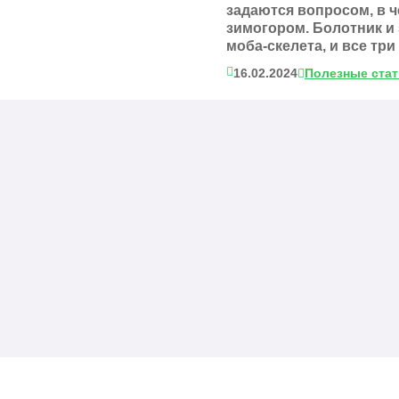
задаются вопросом, в 
зимогором. Болотник и
моба-скелета, и все три
16.02.2024
Полезные ста