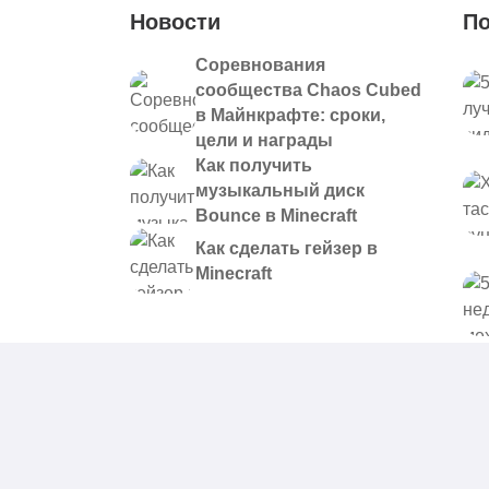
Новости
По
Соревнования
сообщества Chaos Cubed
в Майнкрафте: сроки,
цели и награды
Как получить
музыкальный диск
Bounce в Minecraft
Как сделать гейзер в
Minecraft
© 2021 - 2026. Все материалы, размещенные на сайте и
предоставляются в ознакомительных целях.