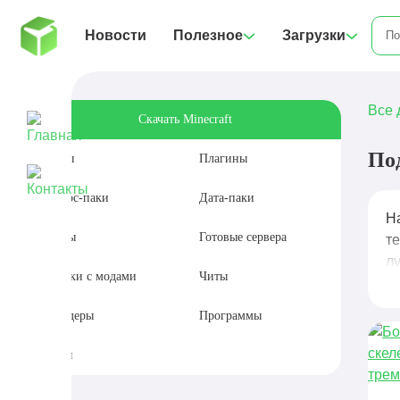
Новости
Полезное
Загрузки
Все 
Скачать Minecraft
По
Моды
Плагины
Ресурс-паки
Дата-паки
Н
Карты
Готовые сервера
т
л
Сборки с модами
Читы
Шейдеры
Программы
Сиды