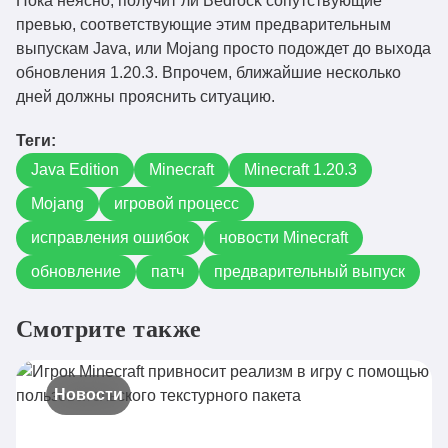
Пока неясно, получит ли Bedrock сопутствующие
превью, соответствующие этим предварительным
выпускам Java, или Mojang просто подождет до выхода
обновления 1.20.3. Впрочем, ближайшие несколько
дней должны прояснить ситуацию.
Теги:
Java Edition
Minecraft
Minecraft 1.20.3
Mojang
игровой процесс
исправления ошибок
новости Minecraft
обновление
патч
предварительный выпуск
Смотрите также
Новости