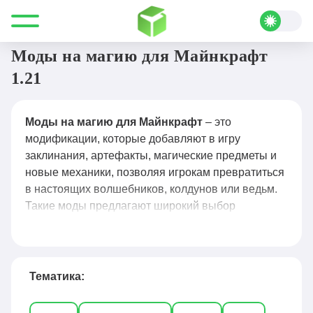
Все для Minecraft
Моды
Магия
Моды на магию для Майнкрафт
1.21
Моды на магию для Майнкрафт
– это
модификации, которые добавляют в игру
заклинания, артефакты, магические предметы и
новые механики, позволяя игрокам превратиться
в настоящих волшебников, колдунов или ведьм.
Такие моды предлагают широкий выбор
заклинаний, систему маны, создание зелий,
призыв фамильяров, управление стихиями и
даже ритуалы, что делает игровой процесс
похожим на фэнтезийную RPG. Популярные
Тематика:
решения, такие как Thaumcraft, Ars Magica 2,
Witchery, Botania и Electroblob’s Wizardry,