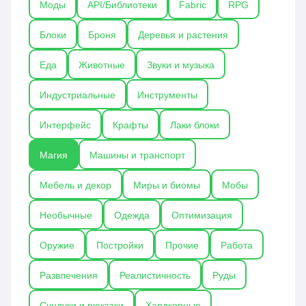
Моды
API/Библиотеки
Fabric
RPG
добавляют уникальные магические системы,
новые биомы, мобы и возможности для крафта,
Блоки
Броня
Деревья и растения
делая мир Майнкрафта ещё более атмосферным
и захватывающим.
Еда
Животные
Звуки и музыка
Индустриальные
Инструменты
Интерфейс
Крафты
Лаки блоки
Магия
Машины и транспорт
Мебель и декор
Миры и биомы
Мобы
Необычные
Одежда
Оптимизация
Оружие
Постройки
Прочие
Работа
Развлечения
Реалистичность
Руды
Сундуки и рюкзаки
Хардкорные