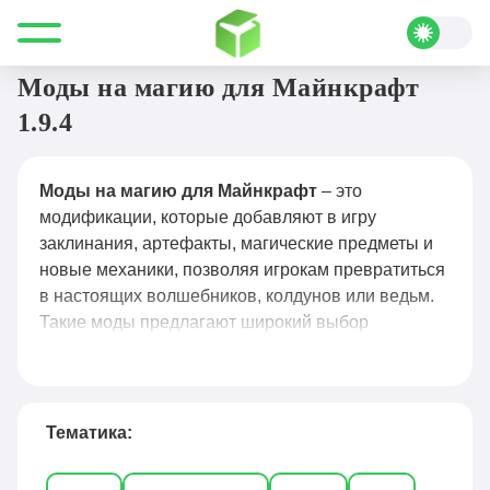
Все для Minecraft
Моды
Магия
Моды на магию для Майнкрафт
1.9.4
Моды на магию для Майнкрафт
– это
модификации, которые добавляют в игру
заклинания, артефакты, магические предметы и
новые механики, позволяя игрокам превратиться
в настоящих волшебников, колдунов или ведьм.
Такие моды предлагают широкий выбор
заклинаний, систему маны, создание зелий,
призыв фамильяров, управление стихиями и
даже ритуалы, что делает игровой процесс
похожим на фэнтезийную RPG. Популярные
Тематика:
решения, такие как Thaumcraft, Ars Magica 2,
Witchery, Botania и Electroblob’s Wizardry,