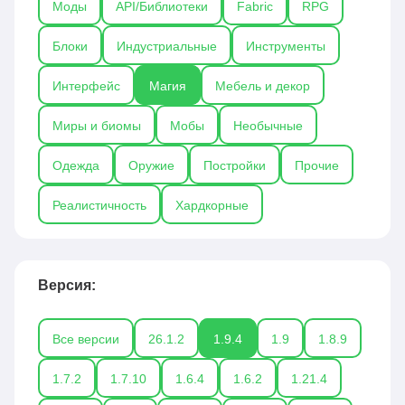
Моды
API/Библиотеки
Fabric
RPG
добавляют уникальные магические системы,
новые биомы, мобы и возможности для крафта,
Блоки
Индустриальные
Инструменты
делая мир Майнкрафта ещё более атмосферным
и захватывающим.
Интерфейс
Магия
Мебель и декор
Миры и биомы
Мобы
Необычные
Одежда
Оружие
Постройки
Прочие
Реалистичность
Хардкорные
Версия:
Все версии
26.1.2
1.9.4
1.9
1.8.9
1.7.2
1.7.10
1.6.4
1.6.2
1.21.4