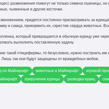
оцесс размножения помогут не только семена пшеницы, но 
ные, тыквенные и другие косточки.
змножением, придется постоянно присматривать за курицам
амку и самца, прикормить их, скрестив сердца животных. Вс
пленка, который превращается в обычную курицу уже через
олжать выполнять поставленную задачу.
ние такой птицефермы, то безусловно, нужно построить им 
. Лишь так они будут защищены от враждебных мобов.
д по Майнкрафт
животные в Майнкрафт
игровой пр
айнкрафт
приручение курицы
разводка куриц
се