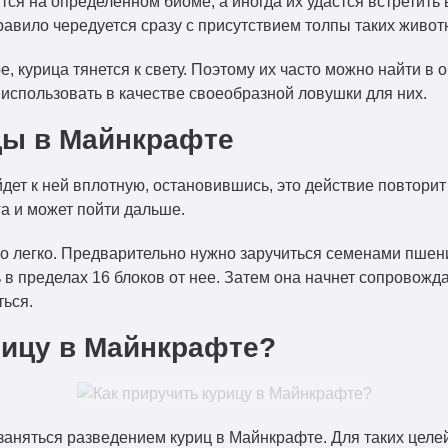
ся на определенном биоме, а иногда их удастся встретить 
правило чередуется сразу с присутствием толпы таких живот
е, курица тянется к свету. Поэтому их часто можно найти в
 использовать в качестве своеобразной ловушки для них.
цы в Майнкрафте
йдет к ней вплотную, остановившись, это действие повторит
га и может пойти дальше.
но легко. Предварительно нужно заручиться семенами пшени
ь в пределах 16 блоков от нее. Затем она начнет сопровожд
ться.
рицу в Майнкрафте?
заняться разведением куриц в Майнкрафте. Для таких целе