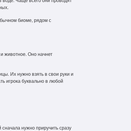
в воде. Чаще всего они проводят
ных.
 обычном биоме, рядом с
 и животное. Оно начнет
цы. Их нужно взять в свои руки и
ать игрока буквально в любой
й сначала нужно приручить сразу