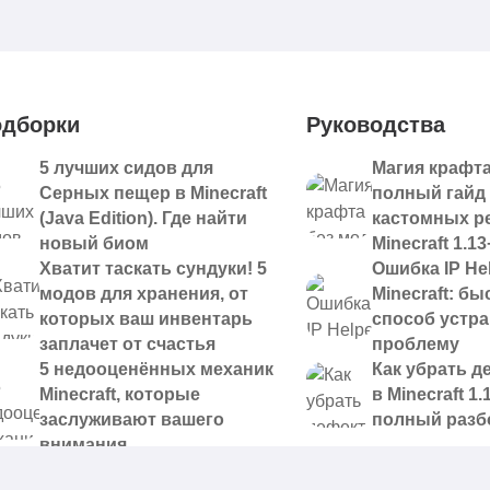
дборки
Руководства
5 лучших сидов для
Магия крафта
Серных пещер в Minecraft
полный гайд
(Java Edition). Где найти
кастомных р
новый биом
Minecraft 1.13
Хватит таскать сундуки! 5
Ошибка IP Hel
модов для хранения, от
Minecraft: б
которых ваш инвентарь
способ устр
заплачет от счастья
проблему
5 недооценённых механик
Как убрать д
Minecraft, которые
в Minecraft 1.
заслуживают вашего
полный разб
внимания