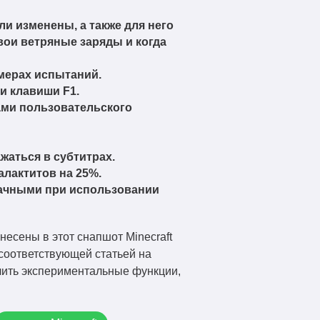
и изменены, а также для него
вои ветряные заряды и когда
амерах испытаний.
и клавиши F1.
ами пользовательского
жаться в субтитрах.
алактитов на 25%.
ачными при использовании
есены в этот снапшот Minecraft
 соответствующей статьей на
ючить экспериментальные функции,