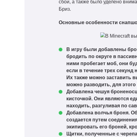
сбои, а также было уделено вним
Бриз.
Основные особенности снапшо
В игру были добавлены бро
бродить по округе в пассив
ними пробегает моб, они бу
если в течение трех секунд
Их также можно заставить в
можно разводить, для этого
Добавлена чешуя броненосц
кисточкой. Они являются е
находить, разгуливая по сав
Добавлена волчья броня. Об
создается путем соединения
экипировать его броней, кр
Щитки, полученные с черепа