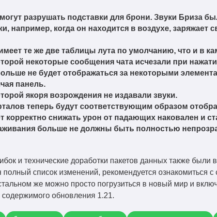
огут разрушать подставки для брони. Звуки Бриза был
, например, когда он находится в воздухе, заряжает с
меет те же две таблицы лута по умолчанию, что и в к
оторой некоторые сообщения чата исчезали при нажати
больше не будет отображаться за некоторыми элемент
чая панель.
оторой якоря возрождения не издавали звуки.
рталов теперь будут соответствующим образом отобра
 корректно снижать урон от падающих наковален и ст
аживания больше не должны быть полностью непрозр
ок и технические доработки пакетов данных также были вн
н полный список изменений, рекомендуется ознакомиться с
остальном же можно просто погрузиться в новый мир и вкл
 содержимого обновления 1.21.