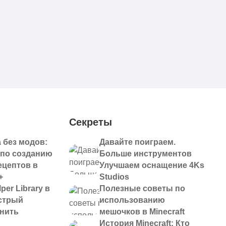
Секреты
 без модов:
Давайте поиграем.
 по созданию
Больше инструментов
ецептов в
Улучшаем оснащение 4Ks
+
Studios
per Library в
Полезные советы по
ыстрый
использованию
анить
мешочков в Minecraft
История Minecraft: Кто