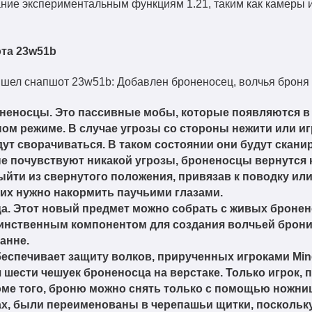
ание экспериментальным функциям 1.21, таким как камеры 
та 23w51b
неносцы. Это пассивные мобы, которые появляются в
ном режиме. В случае угрозы со стороны нежити или игр
дут сворачиваться. В таком состоянии они будут скан
 не почувствуют никакой угрозы, броненосцы вернутся
ыйти из свернутого положения, привязав к поводку или
 их нужно накормить паучьими глазами.
а. Этот новый предмет можно собрать с живых бронен
динственным компонентом для создания волчьей брони
анне.
еспечивает защиту волков, прирученных игроками Mine
 шести чешуек броненосца на верстаке. Только игрок,
оме того, броню можно снять только с помощью ножни
х, были переименованы в черепашьи щитки, поскольку в