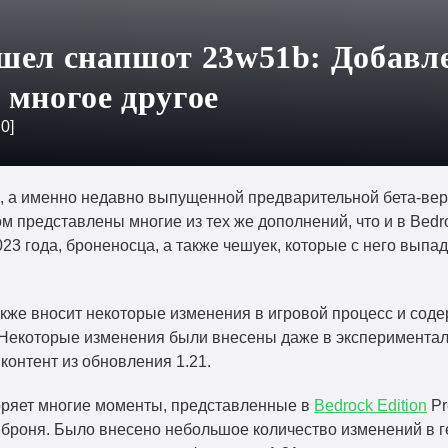
шел снапшот 23w51b: Добавле
 многое другое
:
0
]
ion, а именно недавно выпущенной предварительной бета-вер
м представлены многие из тех же дополнений, что и в Bedr
3 года, броненосца, а также чешуек, которые с него выпад
акже вносит некоторые изменения в игровой процесс и сод
Некоторые изменения были внесены даже в экспериментал
онтент из обновления 1.21.
торяет многие моменты, представленные в
Bedrock Edition
Pr
 броня. Было внесено небольшое количество изменений в 