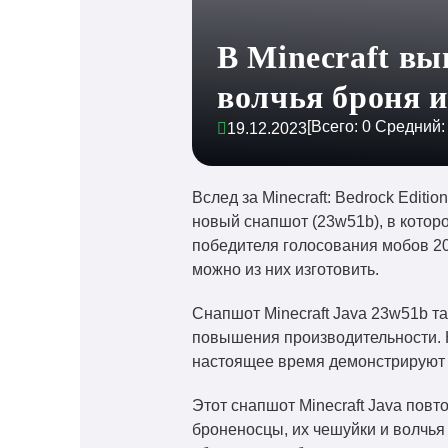
В Minecraft вы
волчья броня и
[Всего:
0
Средний
19.12.2023
Вслед за Minecraft: Bedrock Edit
новый снапшот (23w51b), в которо
победителя голосования мобов 202
можно из них изготовить.
Снапшот Minecraft Java 23w51b т
повышения производительности. 
настоящее время демонстрируют к
Этот снапшот Minecraft Java пов
броненосцы, их чешуйки и волчья