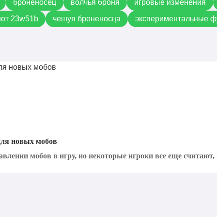
броненосец
волчья броня
игровые изменения
от 23w51b
чешуя броненосца
экспериментальные ф
 для новых мобов
авлении мобов в игру, но некоторые игроки все еще считают, ч