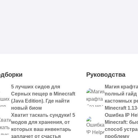
дборки
Руководства
5 лучших сидов для
Магия крафта
Серных пещер в Minecraft
полный гайд
(Java Edition). Где найти
кастомных р
новый биом
Minecraft 1.13
Хватит таскать сундуки! 5
Ошибка IP Hel
модов для хранения, от
Minecraft: б
которых ваш инвентарь
способ устр
заплачет от счастья
проблему