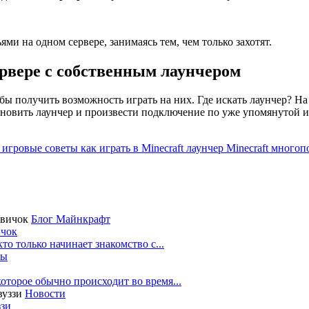
ми на одном сервере, занимаясь тем, чем только захотят.
сервере с собственным лаунчером
бы получить возможность играть на них. Где искать лаунчер? На
тановить лаунчер и произвести подключение по уже упомянутой 
t
игровые советы
как играть в Minecraft
лаунчер Minecraft
многоп
Блог Майнкрафт
ичок
то только начинает знакомство с...
бы
которое обычно происходит во время...
Новости
ззи