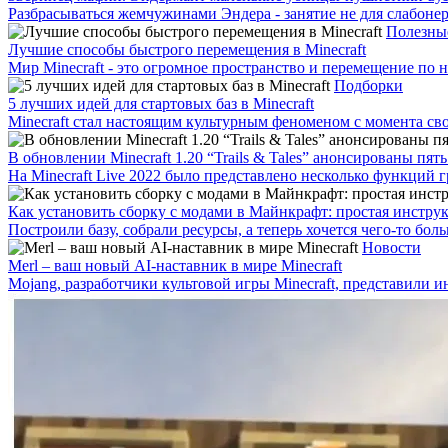
Разбрасываться жемчужинами Эндера - занятие не для слабонер
Полезные
Лучшие способы быстрого перемещения в Minecraft
Мир Minecraft - это огромное пространство и перемещение по н
Подборки
5 лучших идей для стартовых баз в Minecraft
Minecraft стал настоящим культурным феноменом с момента свое
В обновлении Minecraft 1.20 “Trails & Tales” анонсированы пя
На Minecraft Live 2022 было представлено несколько функций г
Как установить сборку с модами в Майнкрафт: простая инстру
Построили базу, собрали ресурсы, а теперь хочется чего-то б
Новости
Merl – ваш новый AI-наставник в мире Minecraft
Mojang, разработчики культовой игры Minecraft, представили и