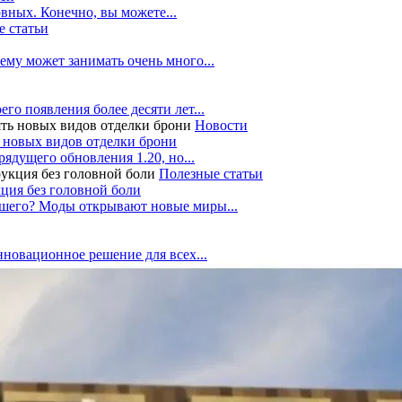
вных. Конечно, вы можете...
 статьи
ему может занимать очень много...
го появления более десяти лет...
Новости
ть новых видов отделки брони
рядущего обновления 1.20, но...
Полезные статьи
кция без головной боли
ольшего? Моды открывают новые миры...
нновационное решение для всех...