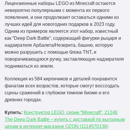
Лицензионные наборы LEGO из Minecraft остаются
невероятно популярными с момента их первого
появления, и они продолжают оставаться одними из
лучших идей для новогодних подарков в 2023 году.
Одним из примеров является этот набор, известный
как “Deep Dark Battle”, содержащий фигурки рыцаря и
надзирателя Арбалета/Незерита, башню, которую
можно разрушить с помощью блока TNT, и
поворачивающуюся ручку, заставляющую надзирателя
подниматься из земли.
Коллекция из 584 кирпичиков и деталей понравится
фанатам всех возрастов, которые смогут воссоздать
сцены сражений в глубоком темном биоме и его
древних городах.
Купить:
Конструктор LEGO, серии “Minecraft”, 21246
The Deep Dark Battle – купить с доставкой по выгодным
ценам в интернет-магазине OZON (1114570138)