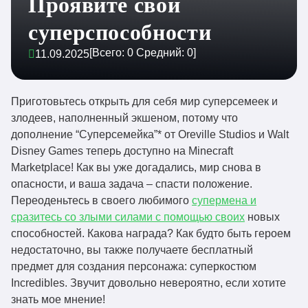
Проявите свои
суперспособности
[Всего:
0
Средний:
0
]
11.09.2025
Приготовьтесь открыть для себя мир суперсемеек и
злодеев, наполненный экшеном, потому что
дополнение “Суперсемейка”* от Oreville Studios и Walt
Disney Games теперь доступно на Minecraft
Marketplace! Как вы уже догадались, мир снова в
опасности, и ваша задача – спасти положение.
Переоденьтесь в своего любимого
супермена и
сразитесь со злыми силами с помощью своих
новых
способностей. Какова награда? Как будто быть героем
недостаточно, вы также получаете бесплатный
предмет для создания персонажа: суперкостюм
Incredibles. Звучит довольно невероятно, если хотите
знать мое мнение!