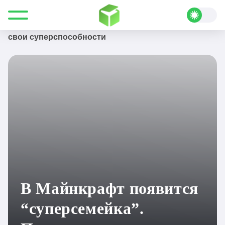
Все для Minecraft
Новости
В Майнкрафт появится “суперсемейка”. Проявите
свои суперспособности
В Майнкрафт появится
“суперсемейка”.