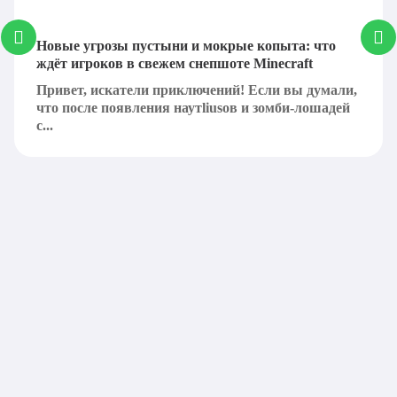
Новые угрозы пустыни и мокрые копыта: что
ждёт игроков в свежем снепшоте Minecraft
Привет, искатели приключений! Если вы думали,
что после появления наутliusов и зомби-лошадей
с...