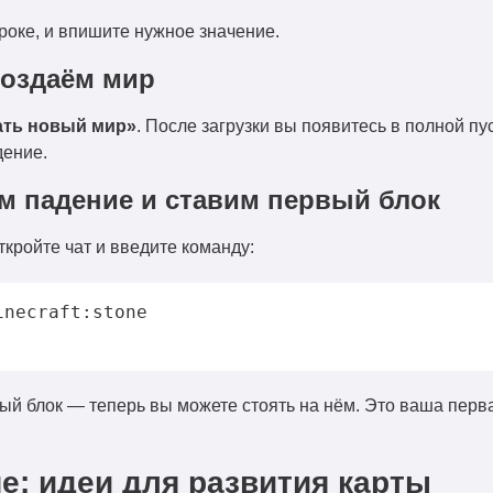
троке, и впишите нужное значение.
создаём мир
ать новый мир»
. После загрузки вы появитесь в полной пу
дение.
м падение и ставим первый блок
ткройте чат и введите команду:
inecraft:stone
й блок — теперь вы можете стоять на нём. Это ваша перва
е: идеи для развития карты