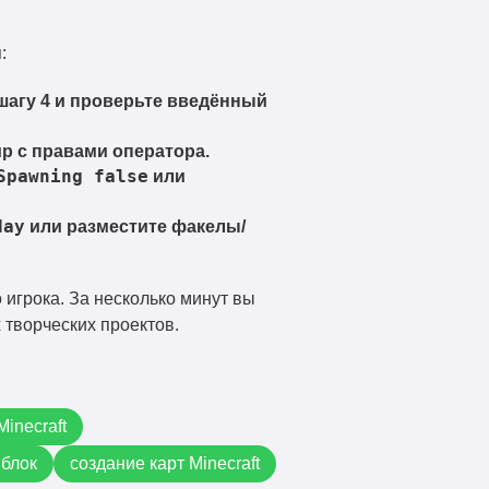
:
шагу 4 и проверьте введённый
р с правами оператора.
Spawning false
или
day
или разместите факелы/
 игрока. За несколько минут вы
 творческих проектов.
inecraft
блок
создание карт Minecraft