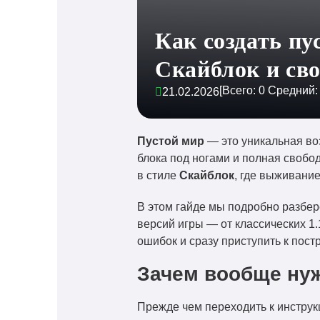
Как создать пу
Скайблок и сво
[Всего:
0
Средний
21.02.2026
Пустой мир
— это уникальная воз
блока под ногами и полная свобо
в стиле
Скайблок
, где выживание
В этом гайде мы подробно разберё
версий игры — от классических 1.
ошибок и сразу приступить к пост
Зачем вообще нуж
Прежде чем переходить к инструкц