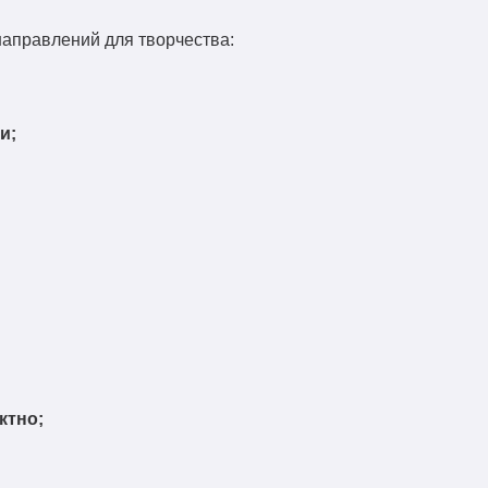
 направлений для творчества:
и;
ктно;