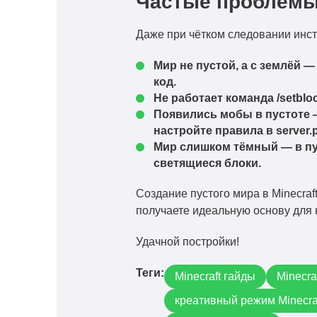
Частые проблемы
Даже при чётком следовании инстр
Мир не пустой, а с землёй
— 
код.
Не работает команда /setblo
Появились мобы в пустоте
—
настройте правила в server.p
Мир слишком тёмный
— в пу
светящиеся блоки.
Создание пустого мира в Minecraf
получаете идеальную основу для 
Удачной постройки!
Теги:
Minecraft гайды
Minecra
креативный режим Minecra