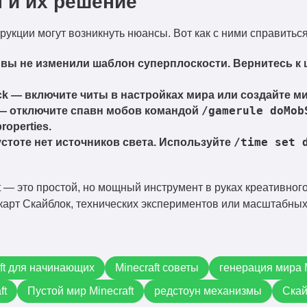
 и их решение
укции могут возникнуть нюансы. Вот как с ними справиться
вы не изменили шаблон суперплоскости. Вернитесь к 
ck
— включите читы в настройках мира или создайте ми
/gamerule doMob
 отключите спавн мобов командой
roperties.
/time set 
стоте нет источников света. Используйте
t — это простой, но мощный инструмент в руках креативного
карт Скайблок, технических экспериментов или масштабных
ft для начинающих
Minecraft советы
генерация мира M
ft
Пустой мир Minecraft
редстоун механизмы
Скай