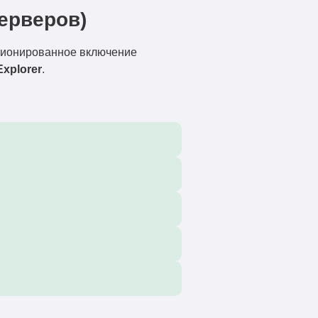
серверов)
кционированное включение
xplorer
.