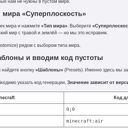
орые нам не нужны в пустом мире.
п мира «Суперплоскость»
оек мира и нажмите
«Тип мира»
. Выберите
«Суперплоскос
кий мир с травой и землёй — но мы это исправим.
stomize) рядом с выбором типа мира.
аблоны и вводим код пустоты
и найдите кнопку
«Шаблоны»
(Presets). Именно здесь мы з
ходимо указать код генерации.
Значение зависит от верс
necraft
Код д
0;0
minecraft:air