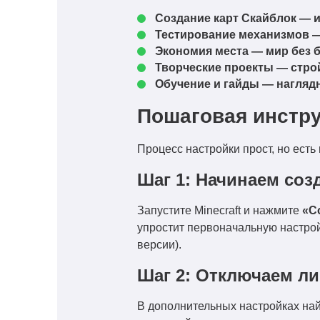
Создание карт Скайблок
— и
Тестирование механизмов
—
Экономия места
— мир без б
Творческие проекты
— строй
Обучение и гайды
— наглядн
Пошаговая инстру
Процесс настройки прост, но ест
Шаг 1: Начинаем соз
Запустите Minecraft и нажмите
«С
упростит первоначальную настро
версии).
Шаг 2: Отключаем л
В дополнительных настройках на