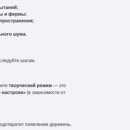
ытаний;
мы и фермы;
спространения;
ьного шума.
 следуйте шагам.
чите
творческий режим
— это
 настроек»
(в зависимости от
редотвратит появление деревень,