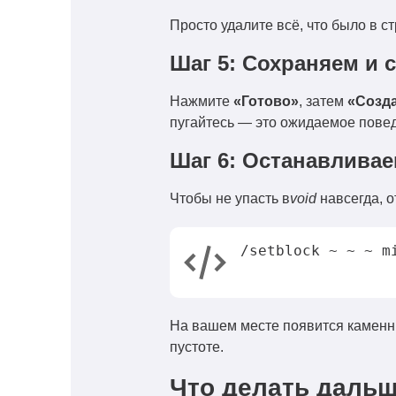
Просто удалите всё, что было в с
Шаг 5: Сохраняем и 
Нажмите
«Готово»
, затем
«Созд
пугайтесь — это ожидаемое пове
Шаг 6: Останавливае
Чтобы не упасть в
void
навсегда, о
/setblock ~ ~ ~ m
На вашем месте появится каменны
пустоте.
Что делать дальш