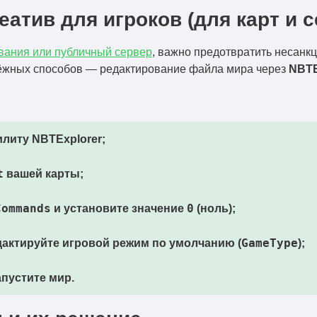
еатив для игроков (для карт и 
ивания или публичный сервер
, важно предотвратить несан
дёжных способов — редактирование файла мира через
NBTE
илиту NBTExplorer;
t
вашей карты;
Commands
0
и установите значение
(ноль);
GameType
актируйте игровой режим по умолчанию (
);
пустите мир.