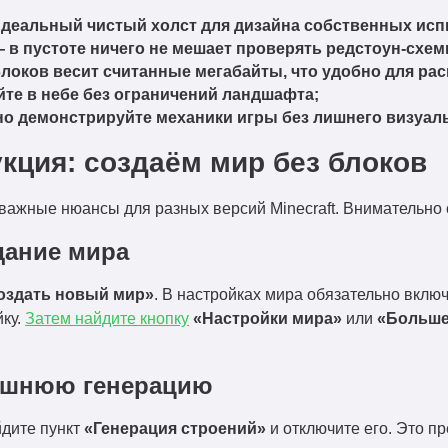
деальный чистый холст для дизайна собственных исп
 в пустоте ничего не мешает проверять редстоун-схе
локов весит считанные мегабайты, что удобно для ра
те в небе без ограничений ландшафта;
о демонстрируйте механики игры без лишнего визуал
кция: создаём мир без блоков
ь важные нюансы для разных версий Minecraft. Внимательно
дание мира
оздать новый мир»
. В настройках мира обязательно вклю
йку.
Затем найдите кнопку
«Настройки мира»
или
«Больше
ишнюю генерацию
йдите пункт
«Генерация строений»
и отключите его. Это п