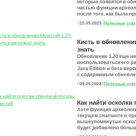
которые появятся в обн
частью функции археоло
после того, как была пр
15.05.2023
Полезные ста
Кисть в обновлении
знать
Обновление 1.20 еще не 
воспользоваться его р
Java Edition и бета-вер
с содержимым обновления
09.05.2023
Полезные ста
Как найти осколки 
Хотя функция археологи
текущем снапшоте и пр
вышеупомянутые осколк
будет добавлено больше 