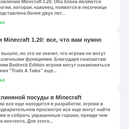
овлении Minecraft 1.20. Оба блока являются
гии, которая, наконец, появится в песочнице
едставлена более двух лет...
тьи
 Minecraft 1.20: все, что вам нужно
вышло, но это не значит, что игроки не могут
азличными функциями. Благодаря снапшотам
сиям Bedrock Edition игроки могут ознакомиться
 "Trails & Tales" еще...
тьи
глиняной посуды в Minecraft
и все еще находится в разработке, игроки в
едварительном просмотре все еще могут найти
и и собрать украшенные горшки, прежде чем
контента. Для этого...