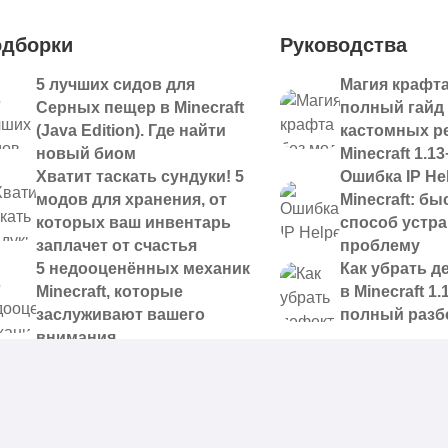
дборки
Руководства
5 лучших сидов для
Магия крафта
Серных пещер в Minecraft
полный гайд
(Java Edition). Где найти
кастомных р
новый биом
Minecraft 1.13
Хватит таскать сундуки! 5
Ошибка IP Hel
модов для хранения, от
Minecraft: б
которых ваш инвентарь
способ устр
заплачет от счастья
проблему
5 недооценённых механик
Как убрать д
Minecraft, которые
в Minecraft 1.
заслуживают вашего
полный разб
внимания
 доступные для скачивания,