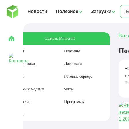
Новости
Полезное
Загрузки
Все 
Скачать Minecraft
По
Моды
Плагины
Ресурс-паки
Дата-паки
Н
т
Карты
Готовые сервера
л
Сборки с модами
Читы
Шейдеры
Программы
Сиды