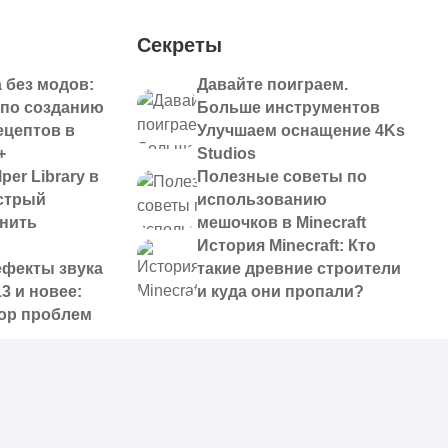
Секреты
 без модов:
Давайте поиграем.
 по созданию
Больше инструментов
ецептов в
Улучшаем оснащение 4Ks
+
Studios
per Library в
Полезные советы по
ыстрый
использованию
анить
мешочков в Minecraft
История Minecraft: Кто
ефекты звука
такие древние строители
13 и новее:
и куда они пропали?
ор проблем