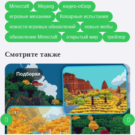
Minecraft
Mojang
видео-обзор
игровые механики
Коварные испытания
новости игровых обновлений
новые мобы
обновление Minecraft
открытый мир
трейлер
Смотрите также
Подборки