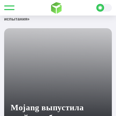
Все для Minecraft
Новости
Mojang выпустила трейлер обновления «Коварные
испытания»
Mojang выпустила