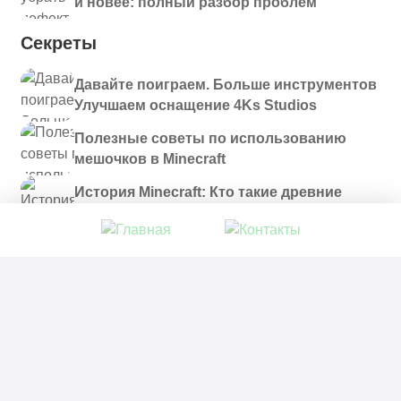
и новее: полный разбор проблем
Секреты
Давайте поиграем. Больше инструментов
Улучшаем оснащение 4Ks Studios
Полезные советы по использованию
мешочков в Minecraft
История Minecraft: Кто такие древние
строители и куда они пропали?
© 2021 - 2026. Все материалы, размещенные на
сайте и доступные для скачивания, предоставляются
в ознакомительных целях.
Политика в отношении обработки персональных
данных
|
Правообладателям
|
Контакты