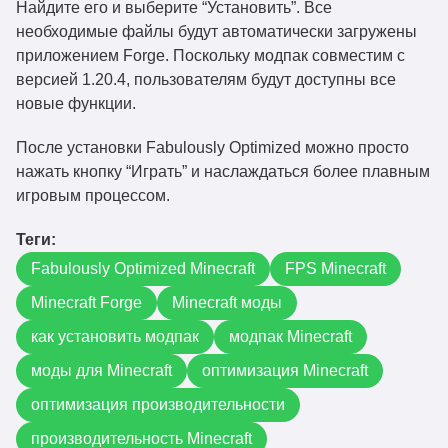
Найдите его и выберите “Установить”. Все
необходимые файлы будут автоматически загружены
приложением Forge. Поскольку модпак совместим с
версией 1.20.4, пользователям будут доступны все
новые функции.
После установки Fabulously Optimized можно просто
нажать кнопку “Играть” и наслаждаться более плавным
игровым процессом.
Теги:
Fabulously Optimized Minecraft
FPS Minecraft
Minecraft Forge
Minecraft моды
как установить модпак
модпак Minecraft
моды для Minecraft
оптимизация Minecraft
оптимизация производительности
производительность Minecraft