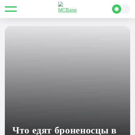
Все для Minecraft
Полезные статьи
Руководства
Что едят броненосцы в Minecraft?
Что едят броненосцы в