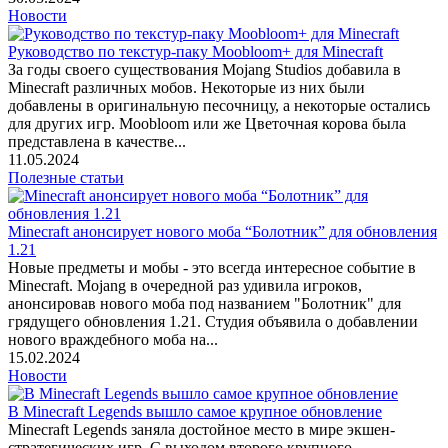
Новости
Руководство по текстур-паку Moobloom+ для Minecraft
За годы своего существования Mojang Studios добавила в
Minecraft различных мобов. Некоторые из них были
добавлены в оригинальную песочницу, а некоторые остались
для других игр. Moobloom или же Цветочная корова была
представлена в качестве...
11.05.2024
Полезные статьи
Minecraft анонсирует нового моба “Болотник” для обновления
1.21
Новые предметы и мобы - это всегда интересное событие в
Minecraft. Mojang в очередной раз удивила игроков,
анонсировав нового моба под названием "Болотник" для
грядущего обновления 1.21. Студия объявила о добавлении
нового враждебного моба на...
15.02.2024
Новости
В Minecraft Legends вышло самое крупное обновление
Minecraft Legends заняла достойное место в мире экшен-
стратегических игр. С выходом второго крупного