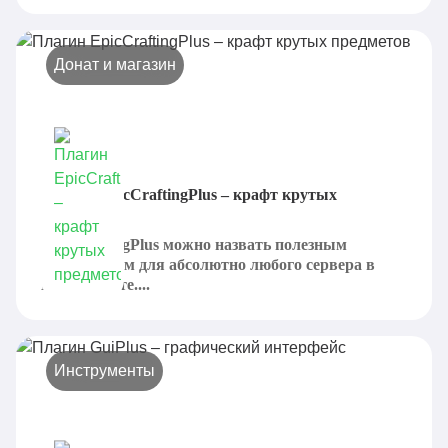
Донат и магазин
Плагин EpicCraftingPlus – крафт крутых
предметов
EpicCraftingPlus можно назвать полезным
дополнением для абсолютно любого сервера в
Майнкрафте....
Инструменты