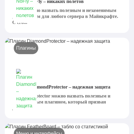
Плагин NoFly – никаких полетов
NoFly можно назвать полезным и незаменимым
дополнением для любого сервера в Майнкрафте.
С его...
Плагины
Плагин DiamondProtector – надежная защита
DiamondProtector можно назвать полезным и
эффективным плагином, который призван
добавить...
Меню и интерфейсы