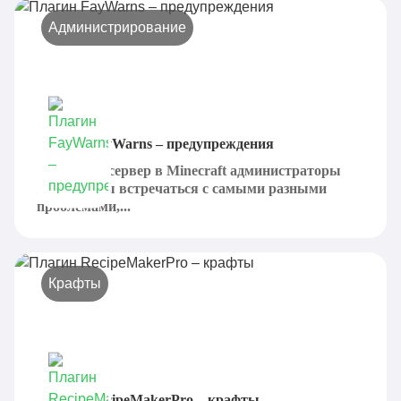
Администрирование
Плагин FayWarns – предупреждения
Имея свой сервер в Minecraft администраторы
вынуждены встречаться с самыми разными
проблемами,...
Крафты
Плагин RecipeMakerPro – крафты