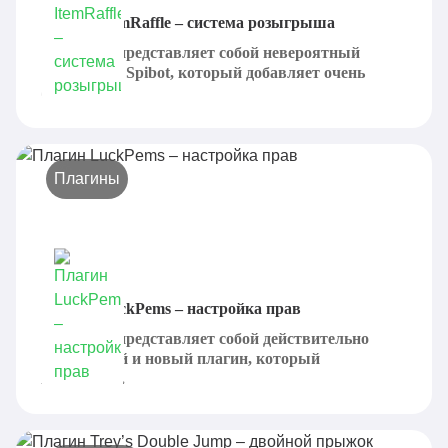
Плагин ItemRaffle – система розыгрыша
ItemRaffle представляет собой невероятный
плагин для Spibot, который добавляет очень
большое...
Плагины
Плагин LuckPems – настройка прав
LuckPems представляет собой действительно
интересный и новый плагин, который
позволяет...