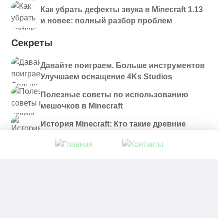
Как убрать дефекты звука в Minecraft 1.13
и новее: полный разбор проблем
Секреты
Давайте поиграем. Больше инструментов
Улучшаем оснащение 4Ks Studios
Полезные советы по использованию
мешочков в Minecraft
История Minecraft: Кто такие древние
строители и куда они пропали?
© 2021 - 2026. Все материалы, размещенные на
сайте и доступные для скачивания, предоставляются
в ознакомительных целях.
Политика в отношении обработки персональных
данных
|
Правообладателям
|
Контакты