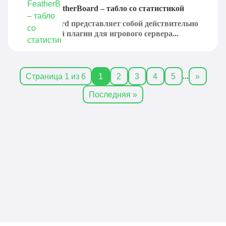
Плагин FeatherBoard – табло со статистикой
FeatherBoard представляет собой действительно
интересный плагин для игрового сервера...
...
Страница 1 из 6
1
2
3
4
5
»
Последняя »