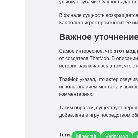
улыбку с зубами. Сущность даёт 
В финале сущность возвращается 
Как только игрок произносит её и
Важное уточнени
Самое интересное, что
этот мод 
от создателя ThatMob. В описании
история заключалась в том, что 
ThatMob указал, что актёр озвучи
использованием монтажа и звуков
комментариях.
Таким образом, существует вероят
добавлена в игру посредством о
Теги:
Minecraft
Verity мод