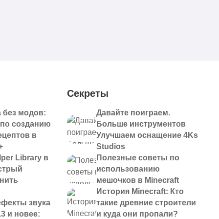
Секреты
 без модов:
Давайте поиграем.
 по созданию
Больше инструментов
ецептов в
Улучшаем оснащение 4Ks
+
Studios
per Library в
Полезные советы по
ыстрый
использованию
анить
мешочков в Minecraft
История Minecraft: Кто
ефекты звука
такие древние строители
13 и новее:
и куда они пропали?