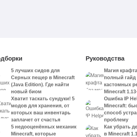
дборки
Руководства
5 лучших сидов для
Магия крафта
Серных пещер в Minecraft
полный гайд
(Java Edition). Где найти
кастомных р
новый биом
Minecraft 1.13
Хватит таскать сундуки! 5
Ошибка IP Hel
модов для хранения, от
Minecraft: б
которых ваш инвентарь
способ устр
заплачет от счастья
проблему
5 недооценённых механик
Как убрать д
Minecraft, которые
в Minecraft 1.