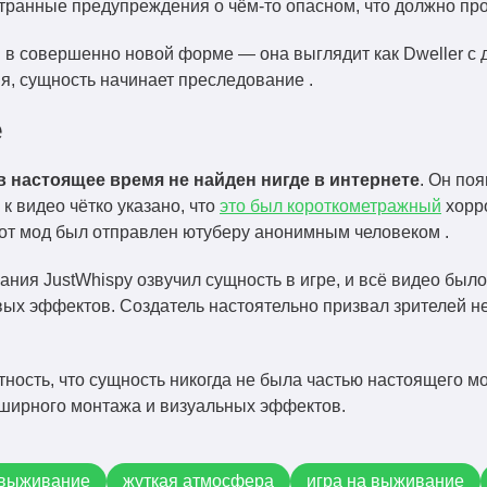
странные предупреждения о чём-то опасном, что должно про
в совершенно новой форме — она выглядит как Dweller с д
мя, сущность начинает преследование .
е
в настоящее время не найден нигде в интернете
. Он по
 к видео чётко указано, что
это был короткометражный
хорро
этот мод был отправлен ютуберу анонимным человеком .
вания JustWhispy озвучил сущность в игре, и всё видео был
ых эффектов. Создатель настоятельно призвал зрителей не
ность, что сущность никогда не была частью настоящего мод
бширного монтажа и визуальных эффектов.
выживание
жуткая атмосфера
игра на выживание