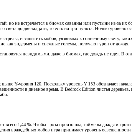
ft, но не встречается в биомах саванны или пустыни из-за их б
го света до двенадцати, то есть на три пункта. Ночью уровень 
стрелы, и защитить мобов, уязвимых к солнечному свету, таких
акие как эндермены и снежные големы, получают урон от дождя.
ы становятся невидимыми, даже в биомах, где дождь не идет. В от
х выше Y-уровня 120. Поскольку уровень Y 153 обозначает начало
вещенности в дневное время. В Bedrock Edition листья деревьев
мби.
яет всего 1,44 %. Чтобы гроза произошла, таймеры дождя и гроз
ждения враждебных мобов игра принимает уровень освещенности 