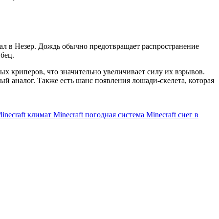
тал в Незер. Дождь обычно предотвращает распространение
бец.
 криперов, что значительно увеличивает силу их взрывов.
й аналог. Также есть шанс появления лошади-скелета, которая
inecraft
климат Minecraft
погодная система Minecraft
снег в