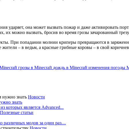
ния ударяет, она может вызвать пожар и даже активировать пор
х, их можно вызвать, бросив во время грозы зачарованный трезу
ты. При попадании молнии криперы превращаются в заряженных
ители – в ведьм, а красные грибные коровы – в свой коричневы
Minecraft
грозы в Minecraft
дождь в Minecraft
изменения погоды M
Новости
 нужно знать
из которых является Advanced...
Полезные статьи
 различных модов за один раз....
Новости