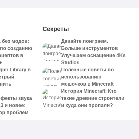
Секреты
 без модов:
Давайте поиграем.
 по созданию
Больше инструментов
ецептов в
Улучшаем оснащение 4Ks
+
Studios
per Library в
Полезные советы по
ыстрый
использованию
анить
мешочков в Minecraft
История Minecraft: Кто
ефекты звука
такие древние строители
13 и новее:
и куда они пропали?
ор проблем