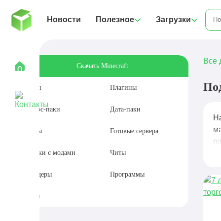
Новости
Полезное
Загрузки
Все 
Скачать Minecraft
По
Моды
Плагины
Ресурс-паки
Дата-паки
Н
м
Карты
Готовые сервера
р
Сборки с модами
Читы
Шейдеры
Программы
Сиды