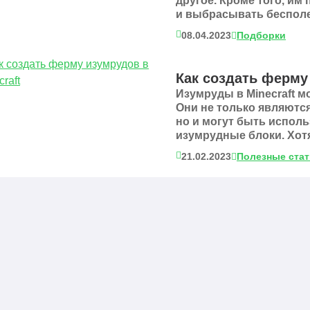
другое. Кроме того, им
и выбрасывать бесполе
08.04.2023
Подборки
Как создать ферму 
Изумруды в Minecraft м
Они не только являютс
но и могут быть исполь
изумрудные блоки. Хотя
21.02.2023
Полезные ста