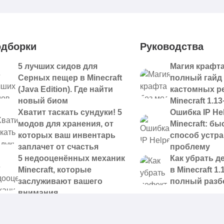
дборки
Руководства
5 лучших сидов для
Магия крафта
Серных пещер в Minecraft
полный гайд
(Java Edition). Где найти
кастомных р
новый биом
Minecraft 1.13
Хватит таскать сундуки! 5
Ошибка IP Hel
модов для хранения, от
Minecraft: б
которых ваш инвентарь
способ устр
заплачет от счастья
проблему
5 недооценённых механик
Как убрать д
Minecraft, которые
в Minecraft 1.
заслуживают вашего
полный разб
внимания