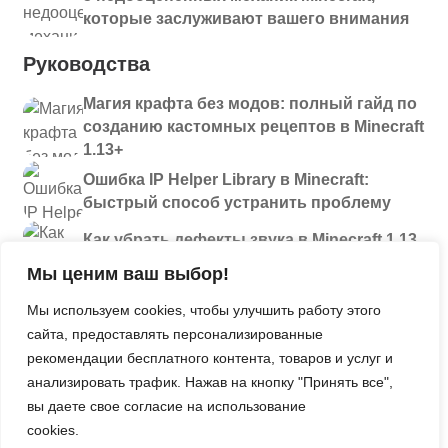
которые заслуживают вашего внимания
Руководства
Магия крафта без модов: полный гайд по
созданию кастомных рецептов в Minecraft
1.13+
Ошибка IP Helper Library в Minecraft:
быстрый способ устранить проблему
Как убрать дефекты звука в Minecraft 1.13
и новее: полный разбор проблем
Мы ценим ваш выбор!
Секреты
Мы используем cookies, чтобы улучшить работу этого
сайта, предоставлять персонализированные
Давайте поиграем. Больше инструментов
рекомендации бесплатного контента, товаров и услуг и
Улучшаем оснащение 4Ks Studios
анализировать трафик. Нажав на кнопку "Принять все",
вы даете свое согласие на использование
Полезные советы по использованию
cookies.
мешочков в Minecraft