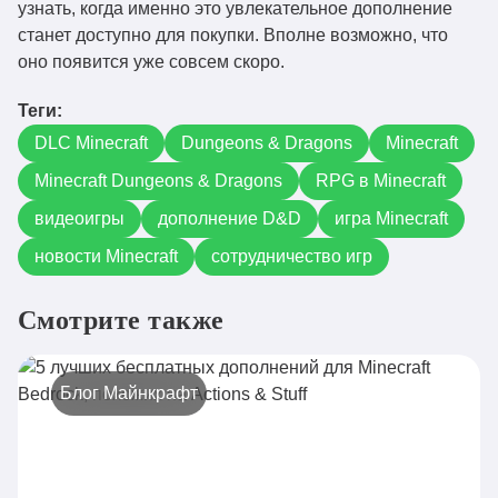
узнать, когда именно это увлекательное дополнение
станет доступно для покупки. Вполне возможно, что
оно появится уже совсем скоро.
Теги:
DLC Minecraft
Dungeons & Dragons
Minecraft
Minecraft Dungeons & Dragons
RPG в Minecraft
видеоигры
дополнение D&D
игра Minecraft
новости Minecraft
сотрудничество игр
Смотрите также
Блог Майнкрафт